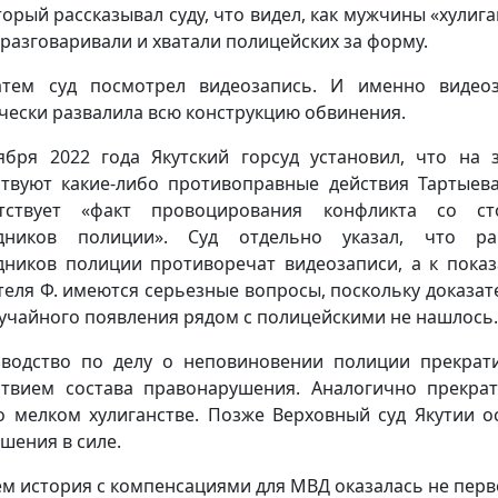
оторый рассказывал суду, что видел, как мужчины «хулига
 разговаривали и хватали полицейских за форму.
тем суд посмотрел видеозапись. И именно видео
чески развалила всю конструкцию обвинения.
ября 2022 года Якутский горсуд установил, что на 
ствуют какие-либо противоправные действия Тартыева
утствует «факт провоцирования конфликта со ст
удников полиции». Суд отдельно указал, что ра
дников полиции противоречат видеозаписи, а к пока
теля Ф. имеются серьезные вопросы, поскольку доказат
лучайного появления рядом с полицейскими не нашлось.
водство по делу о неповиновении полиции прекрат
ствием состава правонарушения. Аналогично прекра
о мелком хулиганстве. Позже Верховный суд Якутии о
ешения в силе.
м история с компенсациями для МВД оказалась не перв