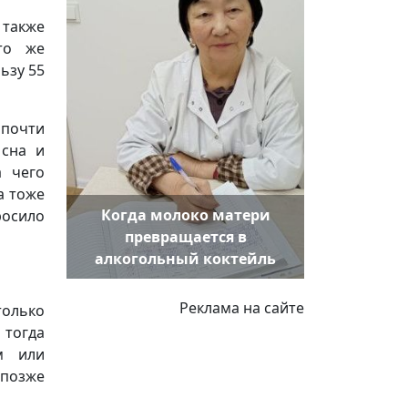
 также
то же
ьзу 55
 почти
 сна и
а чего
а тоже
Когда молоко матери
осило
превращается в
алкогольный коктейль
Реклама на сайте
только
 тогда
м или
позже