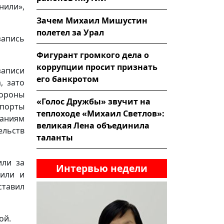
нили»,
Зачем Михаил Мишустин
полетел за Урал
запись
Фигурант громкого дела о
коррупции просит признать
записи
его банкротом
, зато
ороны
«Голос Дружбы» звучит на
порты
теплоходе «Михаил Светлов»:
заниям
великая Лена объединила
ельств
таланты
или за
Интервью недели
тили и
ставил
ой.