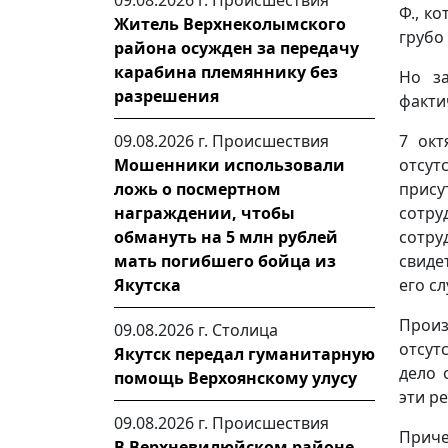
09.08.2026 г.
Происшествия
Ф., к
Житель Верхнеколымского
грубо
района осужден за передачу
карабина племяннику без
Но за
разрешения
факти
09.08.2026 г.
Происшествия
7 окт
Мошенники использовали
отсут
ложь о посмертном
прис
награждении, чтобы
сотр
обмануть на 5 млн рублей
сотру
мать погибшего бойца из
свиде
Якутска
его с
Произ
09.08.2026 г.
Столица
отсут
Якутск передал гуманитарную
дело 
помощь Верхоянскому улусу
эти р
09.08.2026 г.
Происшествия
Приче
В Верхневилюйском районе