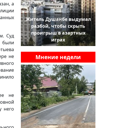
зан, а
лиции
жанных
Житель Душанбе выдумал
разбой, чтобы скрыть
проигрыш в азартных
м. Суд
играх
х были
тыева
Мнение недели
ере не
ивного
ование
чинило
ее не
овной
у него
льного