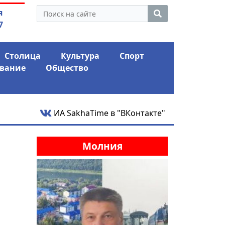
утина: смотрины или
03.08.2026
АЛРОСА ушла 
я
ый разбор?
фина
7
Столица
Культура
Спорт
вание
Общество
ИА SakhaTime в "ВКонтакте"
Молния