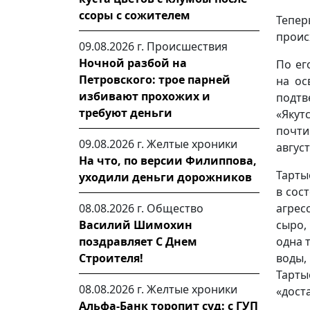
ссоры с сожителем
Тепер
проис
09.08.2026 г.
Происшествия
Ночной разбой на
По ег
Петровского: трое парней
на ос
избивают прохожих и
подт
требуют деньги
«Якут
почти
09.08.2026 г.
Желтые хроники
август
На что, по версии Филиппова,
Тарты
уходили деньги дорожников
в сос
08.08.2026 г.
Общество
агрес
Василий Шимохин
сыро,
поздравляет С Днем
одна т
Строителя!
воды,
Тарты
08.08.2026 г.
Желтые хроники
«доста
Альфа-Банк торопит суд: с ГУП