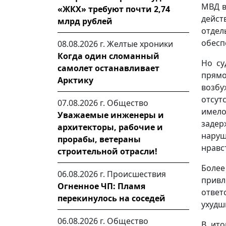
МВД в
«ЖКХ» требуют почти 2,74
дейс
млрд рублей
отдел
обесп
08.08.2026 г.
Желтые хроники
Когда один сломанный
Но су
самолет останавливает
прямо
Арктику
возб
отсут
07.08.2026 г.
Общество
имело
Уважаемые инженеры и
задер
архитекторы, рабочие и
наруш
прорабы, ветераны
нравс
строительной отрасли!
Боле
06.08.2026 г.
Происшествия
прив
Огненное ЧП: Пламя
ответ
перекинулось на соседей
ухудш
06.08.2026 г.
Общество
В ито