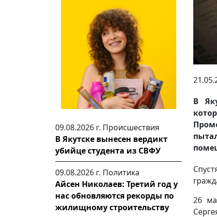
21.05.
В Як
котор
Пром
09.08.2026 г.
Происшествия
пыта
В Якутске вынесен вердикт
поме
убийце студента из СВФУ
Спуст
09.08.2026 г.
Политика
гражд
Айсен Николаев: Третий год у
нас обновляются рекорды по
26 ма
жилищному строительству
Серге