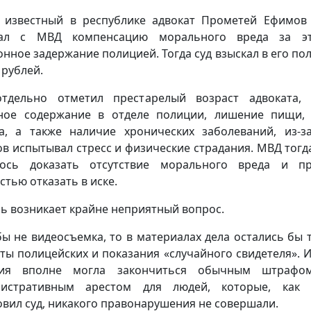
 известный в республике адвокат Прометей Ефимов
кал с МВД компенсацию морального вреда за э
онное задержание полицией. Тогда суд взыскал в его пол
 рублей.
тдельно отметил престарелый возраст адвоката,
ное содержание в отделе полиции, лишение пищи,
а, а также наличие хронических заболеваний, из-з
в испытывал стресс и физические страдания. МВД тогд
лось доказать отсутствие морального вреда и пр
стью отказать в иске.
сь возникает крайне неприятный вопрос.
бы не видеосъемка, то в материалах дела остались бы 
ты полицейских и показания «случайного свидетеля». И
рия вполне могла закончиться обычным штрафо
нистративным арестом для людей, которые, как 
овил суд, никакого правонарушения не совершали.