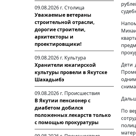
рубле
09.08.2026 г.
Столица
судеб
Уважаемые ветераны
строительной отрасли,
Напом
дорогие строители,
Михаи
архитекторы и
кварт
проектировщики!
пред
проку
09.08.2026 г.
Культура
Дети 
Хранители юкагирской
Проме
культуры провели в Якутске
одни
Шахадьибэ
снима
09.08.2026 г.
Происшествия
Дальш
В Якутии пенсионер с
диабетом добился
По ве
положенных лекарств только
сотр
с помощью прокуратуры
поли
матер