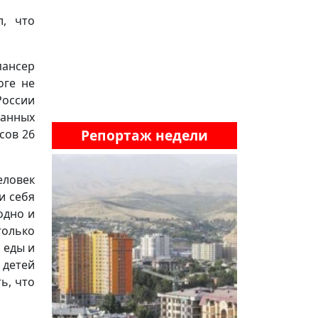
л, что
пансер
оге не
оссии
жанных
Репортаж недели
сов 26
еловек
и себя
одно и
только
и еды и
 детей
ь, что