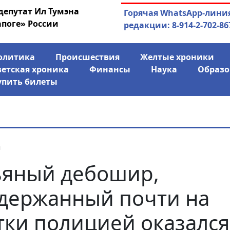
депутат Ил Тумэна
04.08.2026
Маринычев у П
Горячая WhatsApp-лини
апоге» России
антикризисн
редакции: 8-914-2-702-86
олитика
Происшествия
Желтые хроники
ветская хроника
Финансы
Наука
Образо
упить билеты
я
яный дебошир,
держанный почти на
тки полицией оказался