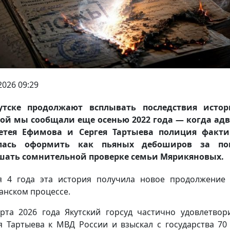
2026 09:29
утске продолжают всплывать последствия истор
ой мы сообщали еще осенью 2022 года — когда ад
етея Ефимова и Сергея Тартыева полиция факти
лась оформить как пьяных дебоширов за по
шать сомнительной проверке семьи Мярикяновых.
я 4 года эта история получила новое продолжение
анском процессе.
рта 2026 года Якутский горсуд частично удовлетвор
я Тартыева к МВД России и взыскал с государства 70