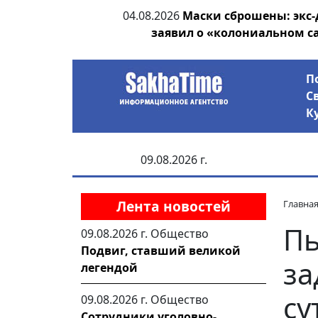
ания депутата
04.08.2026
Маски сброшены: экс-
 рублей
заявил о «колониальном с
П
С
К
09.08.2026 г.
Лента новостей
Главна
Пь
09.08.2026 г.
Общество
Подвиг, ставший великой
за
легендой
су
09.08.2026 г.
Общество
Сотрудники уголовно-