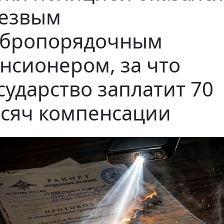
езвым
обропорядочным
нсионером, за что
сударство заплатит 70
сяч компенсации