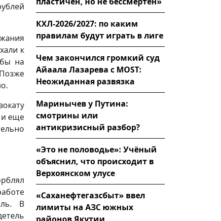
пластичен, но не бессмертен»
рублей
КХЛ-2026/2027: по каким
правилам будут играть в лиге
ржания
хали к
Чем закончился громкий суд
обы на
Айаала Лазарева с MOST:
Позже
Неожиданная развязка
о.
Маринычев у Путина:
вокату
смотрины или
 и еще
антикризисный разбор?
ельно
«Это не половодье»: Учёный
объяснил, что происходит в
Верхоянском улусе
орблял
аботе
«Саханефтегазсбыт» ввел
ль. В
лимиты на АЗС южных
детель
районов Якутии