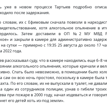
ь уже в новом процессе Тартыев подробно описа
ходило после задержания.
о словам, их с Ефимовым сначала повезли в наркодис
видетельствование, хотя алкогольное опьянение в ит
вердилось. Затем доставили в ОП №2 МУ МВД Р
ское» и закрыли в камере для административно задер
 на сутки — примерно с 19:35 25 августа до около 17 ча
а 2022 года.
ев рассказывал суду, что в камере находились еще 6–8 ч
тоянии алкогольного опьянения, которые кричали и вел
сивно. Спать было невозможно, в помещении было хол
 а сам он всю ночь простоял, поскольку в камере была 
ахта. По его словам, их не выпускали в туалет, не давал
 а один из сотрудников полиции, узнав о гибели троих
ева при пожаре в 2000 году, начал издеваться и говорит
нет его детей хоть из-под земли».