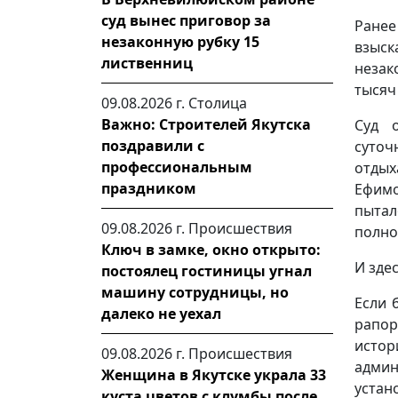
суд вынес приговор за
Ранее
незаконную рубку 15
взыс
лиственниц
незак
тысяч
09.08.2026 г.
Столица
Важно: Строителей Якутска
Суд о
поздравили с
суточ
профессиональным
отдых
праздником
Ефимо
пыта
09.08.2026 г.
Происшествия
полно
Ключ в замке, окно открыто:
И зде
постоялец гостиницы угнал
машину сотрудницы, но
Если 
далеко не уехал
рапор
исто
09.08.2026 г.
Происшествия
адми
Женщина в Якутске украла 33
устан
куста цветов с клумбы после