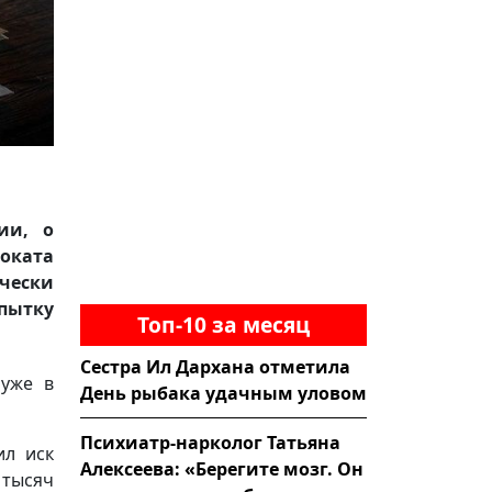
ии, о
воката
чески
пытку
Топ-10 за месяц
Сестра Ил Дархана отметила
 уже в
День рыбака удачным уловом
Психиатр-нарколог Татьяна
ил иск
Алексеева: «Берегите мозг. Он
 тысяч