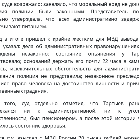
 суде возражало: заявляло, что моральный вред не дока
твия полиции были законными. Представитель по
ьно утверждала, что всех административно задер
ечивают питанием.
д в итоге пришел к крайне жестким для МВД вывода
 указал: дела об административных правонарушения
уждены незаконно; состояние опьянения у Тар
ствовало; оснований держать его почти 22 часа в кам
сь; исключительных обстоятельств для администрат
жания полиция не представила; незаконное преслед
ило право человека на достоинство личности и при
твенные страдания.
е того, суд отдельно отметил, что Тартыев ран
лекался ни к административной, ни к угол
ственности, был пенсионером, а после этой истории 
илось состояние здоровья.
ге суд взыскал с МВД России 70 тысяч рублей мора