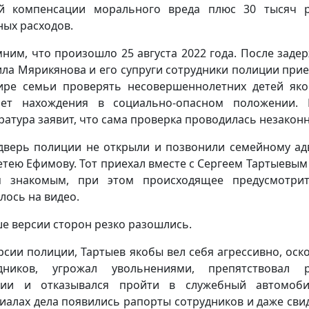
й компенсации морального вреда плюс 30 тысяч 
ных расходов.
ним, что произошло 25 августа 2022 года. После заде
ла Мярикянова и его супруги сотрудники полиции прие
ире семьи проверять несовершеннолетних детей як
мет нахождения в социально-опасном положении. 
ратура заявит, что сама проверка проводилась незаконн
дверь полиции не открыли и позвонили семейному ад
тею Ефимову. Тот приехал вместе с Сергеем Тартыевым
м знакомым, при этом происходящее предусмотрит
лось на видео.
е версии сторон резко разошлись.
рсии полиции, Тартыев якобы вел себя агрессивно, оск
удников, угрожал увольнениями, препятствовал р
ции и отказывался пройти в служебный автомоби
иалах дела появились рапорты сотрудников и даже сви