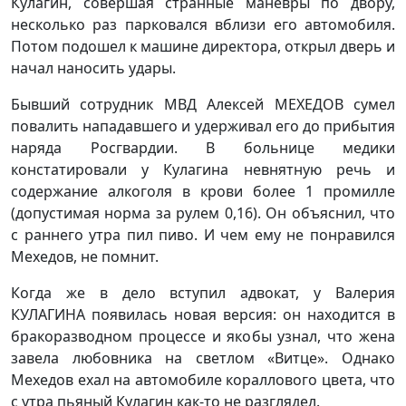
Кулагин, совершая странные маневры по двору,
несколько раз парковался вблизи его автомобиля.
Потом подошел к машине директора, открыл дверь и
начал наносить удары.
Бывший сотрудник МВД Алексей МЕХЕДОВ сумел
повалить нападавшего и удерживал его до прибытия
наряда Росгвардии. В больнице медики
констатировали у Кулагина невнятную речь и
содержание алкоголя в крови более 1 промилле
(допустимая норма за рулем 0,16). Он объяснил, что
с раннего утра пил пиво. И чем ему не понравился
Мехедов, не помнит.
Когда же в дело вступил адвокат, у Валерия
КУЛАГИНА появилась новая версия: он находится в
бракоразводном процессе и якобы узнал, что жена
завела любовника на светлом «Витце». Однако
Мехедов ехал на автомобиле кораллового цвета, что
с утра пьяный Кулагин как-то не разглядел.