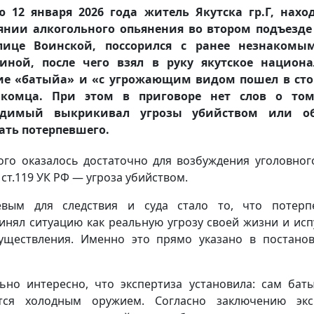
 12 января 2026 года житель Якутска гр.Г, нахо
янии алкогольного опьянения во втором подъезд
лице Воинской, поссорился с ранее незнакомы
иной, после чего взял в руку якутское национа
ие «батыйа» и «с угрожающим видом пошел в сто
акомца. При этом в приговоре нет слов о том
удимый выкрикивал угрозы убийством или о
ать потерпевшего.
ого оказалось достаточно для возбуждения уголовног
 ст.119 УК РФ — угроза убийством.
евым для следствия и суда стало то, что потерп
инял ситуацию как реальную угрозу своей жизни и исп
уществления. Именно это прямо указано в постано
ьно интересно, что экспертиза установила: сам бат
тся холодным оружием. Согласно заключению экс