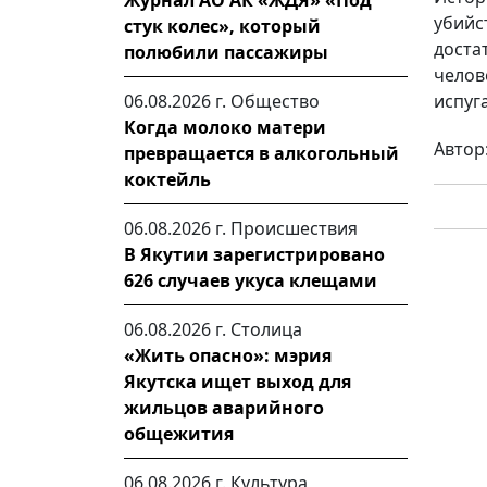
Журнал АО АК «ЖДЯ» «Под
убий
стук колес», который
доста
полюбили пассажиры
челов
06.08.2026 г.
Общество
испуг
Когда молоко матери
Автор
превращается в алкогольный
коктейль
06.08.2026 г.
Происшествия
В Якутии зарегистрировано
626 случаев укуса клещами
06.08.2026 г.
Столица
«Жить опасно»: мэрия
Якутска ищет выход для
жильцов аварийного
общежития
06.08.2026 г.
Культура