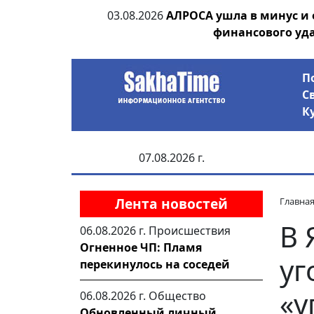
ии выявила на
03.08.2026
АЛРОСА ушла в минус и
анцев
финансового уд
П
С
К
07.08.2026 г.
Лента новостей
Главна
В 
06.08.2026 г.
Происшествия
Огненное ЧП: Пламя
уг
перекинулось на соседей
«у
06.08.2026 г.
Общество
Обновленный личный