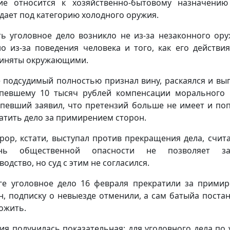
ие относится к хозяйственно-бытовому назначени
дает под категорию холодного оружия.
ть уголовное дело возникло не из-за незаконного ору
о из-за поведения человека и того, как его действи
иняты окружающими.
е подсудимый полностью признал вину, раскаялся и вы
певшему 10 тысяч рублей компенсации морального 
певший заявил, что претензий больше не имеет и по
атить дело за примирением сторон.
рор, кстати, выступал против прекращения дела, счита
ень общественной опасности не позволяет за
одство, но суд с этим не согласился.
ге уголовное дело 16 февраля прекратили за прими
н, подписку о невыезде отменили, а сам батыйа поста
ожить.
ия получилась показательная: для уголовного дела по 