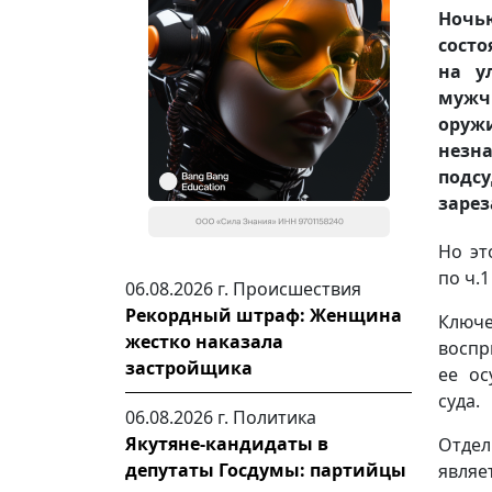
Ночью
состо
на у
мужч
оруж
незн
подс
зарез
Но эт
по ч.1
06.08.2026 г.
Происшествия
Рекордный штраф: Женщина
Ключ
жестко наказала
воспр
застройщика
ее ос
суда.
06.08.2026 г.
Политика
Якутяне-кандидаты в
Отдел
депутаты Госдумы: партийцы
являе