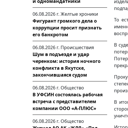
и одномандатники
издел
подпа
06.08.2026 г.
Желтые хроники
То ес
Фигурант громкого дела о
именн
коррупции просит признать
воспр
его банкротом
В суд
06.08.2026 г.
Происшествия
потер
Шум в подъезде и удар
Потер
черенком: история ночного
прекр
конфликта в Якутске,
закончившаяся судом
Проку
степ
06.08.2026 г.
Общество
произв
В УФСИН состоялась рабочая
встреча с представителем
В ито
компании ООО «А-ПЛЮС»
сторо
уничт
06.08.2026 г.
Общество
Истор