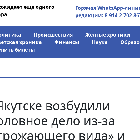
 ожидает еще одного
04.08.2026
Маринычев у П
Горячая WhatsApp-лини
ара
антикризисн
редакции: 8-914-2-702-86
олитика
Происшествия
Желтые хроники
ветская хроника
Финансы
Наука
Образо
упить билеты
я
Якутске возбудили
оловное дело из-за
грожающего вида» и