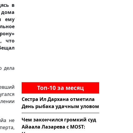
дясь в
е дома
м ему
льное
рону»
, что
бещал
о дела
Топ-10 за месяц
евший
угался
Сестра Ил Дархана отметила
влении
День рыбака удачным уловом
Чем закончился громкий суд
ыйа не
Айаала Лазарева с MOST:
перта,