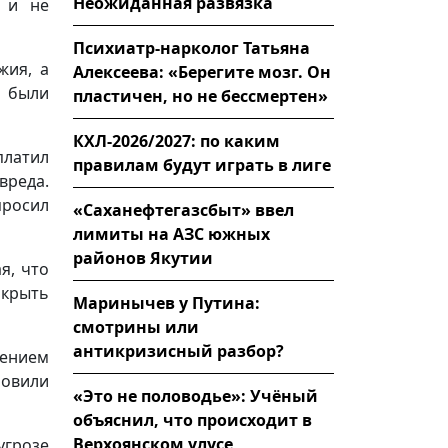
Неожиданная развязка
ю и не
Психиатр-нарколог Татьяна
жия, а
Алексеева: «Берегите мозг. Он
я были
пластичен, но не бессмертен»
КХЛ-2026/2027: по каким
платил
правилам будут играть в лиге
вреда.
просил
«Саханефтегазсбыт» ввел
лимиты на АЗС южных
районов Якутии
я, что
крыть
Маринычев у Путина:
смотрины или
антикризисный разбор?
рением
новили
«Это не половодье»: Учёный
объяснил, что происходит в
Верхоянском улусе
угрозе