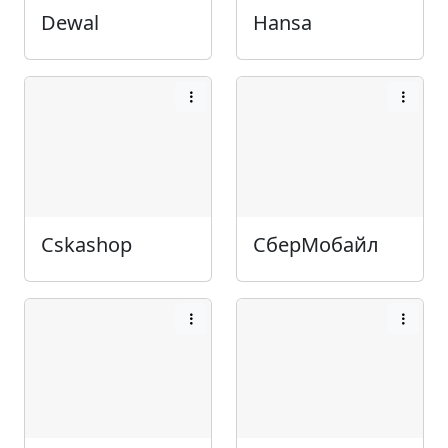
Dewal
Hansa
Cskashop
СберМобайл