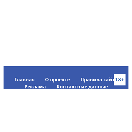
Главная
О проекте
Правила сайта
Реклама
Контактные данные
Информационное агентство SakhaTime
Главный редактор: Городецкий Ю. В.