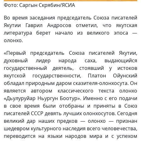
Фото: Саргын Скрябин/ЯСИА
Во время заседания председатель Союза писателей
Якутии Гаврил Андросов отметил, что якутская
литература берет начало из великого эпоса —
олонхо.
«Первый председатель Союза писателей Якутии,
духовный лидер народа саха, выдающийся
государственный деятель, стоявший у истоков
якутской государственности, Платон Ойунский
обладал природным даром сказителя-олонхосута. Он
является автором классического текста олонхо
«Дьулуруйар Ньургун Боотур». Именно с его подачи
в свое время были отобраны и приняты в Союз
писателей СССР девять лучших олонхосутов. Сегодня
великий дар наших предков — олонхо — признан
шедевром культурного наследия всего человечества,
переводится на языки народов мира и с успехом