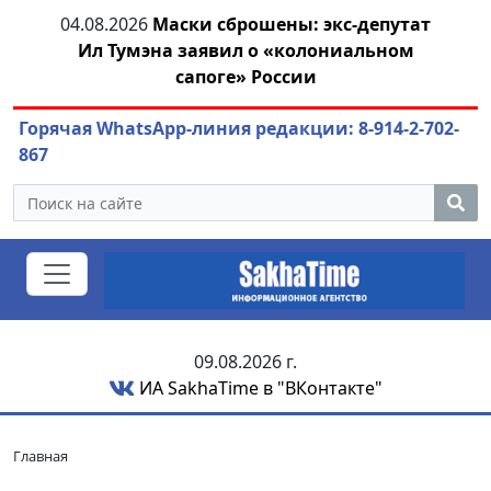
тат
04.08.2026
Маринычев у Путина: смотрины
м
или антикризисный разбор?
ож
Горячая WhatsApp-линия редакции: 8-914-2-702-
867
09.08.2026 г.
ИА SakhaTime в "ВКонтакте"
Главная