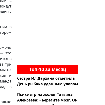
вели в
пойдут
алины
кции в
атором
омочь
 — это
ится в
за три
Топ-10 за месяц
 мы не
кие и
Сестра Ил Дархана отметила
манда
День рыбака удачным уловом
клад в
Психиатр-нарколог Татьяна
Алексеева: «Берегите мозг. Он
только