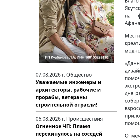
Благо
Якутс
на ф
Афана
Местн
креат
модно
«Дан
дизай
07.08.2026 г.
Общество
помоч
Уважаемые инженеры и
экстр
архитекторы, рабочие и
дня р
прорабы, ветераны
собе
строительной отрасли!
взро
прило
06.08.2026 г.
Происшествия
помощ
Огненное ЧП: Пламя
перекинулось на соседей
Отмеч