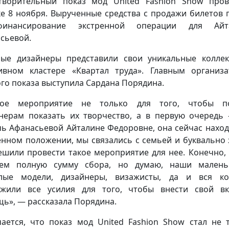
творительный показ мод United Fashion Show про
ке 8 ноября. Вырученные средства с продажи билетов 
инансирование экстренной операции для Айт
сьевой.
ые дизайнеры представили свои уникальные колле
ивном кластере «Квартал труда». Главным организ
го показа выступила Сардана Порядина.
ное мероприятие не только для того, чтобы п
нерам показать их творчество, а в первую очередь
ь Афанасьевой Айталине Федоровне, она сейчас наход
енном положении, мы связались с семьей и буквально 
ешили провести такое мероприятие для нее. Конечно,
рем полную сумму сбора, но думаю, наши малень
слые модели, дизайнеры, визажисты, да и вся ко
жили все усилия для того, чтобы внести свой в
ь», — рассказала Порядина.
ается, что показ мод United Fashion Show стал не 