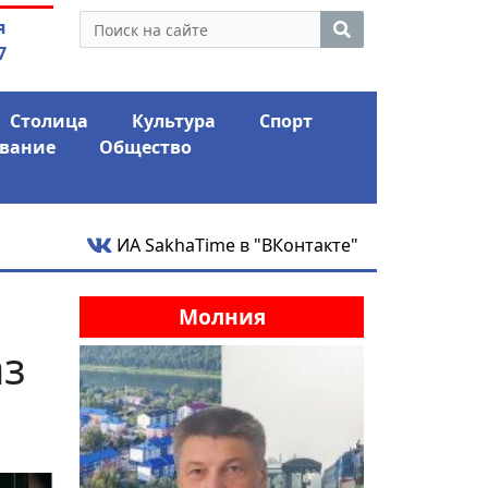
утина: смотрины или
04.08.2026
Маски сбро
я
ый разбор?
заявил о «коло
7
Столица
Культура
Спорт
вание
Общество
ИА SakhaTime в "ВКонтакте"
Молния
аз