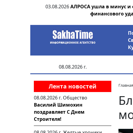
ии выявила на
03.08.2026
АЛРОСА ушла в минус и
анцев
финансового уд
П
С
К
08.08.2026 г.
Лента новостей
Главна
Бл
08.08.2026 г.
Общество
Василий Шимохин
мо
поздравляет С Днем
Строителя!
08.08.2026 г.
Желтые хроники