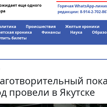
 ожидает еще одного
04.08.2026
Маринычев у П
Горячая WhatsApp-лини
ара
антикризисн
редакции: 8-914-2-702-86
олитика
Происшествия
Желтые хроники
ветская хроника
Финансы
Наука
Образо
упить билеты
я
аготворительный пок
д провели в Якутске