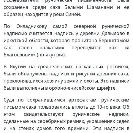
исследователи, руническая письменность была
сохранена среди саха Белыми Шаманами и ее
образец находится у реки Синей.
По Окладникову самой северной рунической
надписью считается надпись у деревни Давыдово в
иркутской области, которая прочитана Бернштамом
как слово «алкатим» переводится как «я
благословил» (по-якутски).
В Якутии на среднеленских наскальных росписях,
были обнаружены надписи и рисунки древних саха,
преклонявшихся хозяину земли и охоты. Это надписи
были выполнены в орхоно-енисейском шрифте.
Судя по сохранившимся артефактам, руническим
письмом саха пользовались вплоть до 19-го века. Об
этом свидетельствуют рунические надписи,
сделанные на серебряных ремнях, украшениях седел
и на стенах домов того времени. Эти надписи в