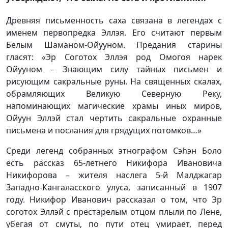
Древняя письменность саха связана в легендах с
именем первопредка Эллэя. Его считают первым
Белым Шаманом-Ойууном. Предания старины
гласят: «Эр Соготох Эллэя род Омогоя нарек
Ойууном – Знающим силу тайных письмен и
рисующим сакральные руны. На священных скалах,
обрамляющих Великую Северную Реку,
напоминающих магические храмы иных миров,
Ойуун Эллэй стал чертить сакральные охранные
письмена и послания для грядущих потомков…»
Среди легенд собранных этнографом Сэһэн Боло
есть рассказ 65-летнего Никифора Ивановича
Никифорова – жителя наслега 5-й Малджагар
Западно-Кангаласского улуса, записанный в 1907
году. Никифор Иванович рассказал о том, что Эр
соготох Эллэй с престарелым отцом плыли по Лене,
убегая от смуты, по пути отец умирает, перед