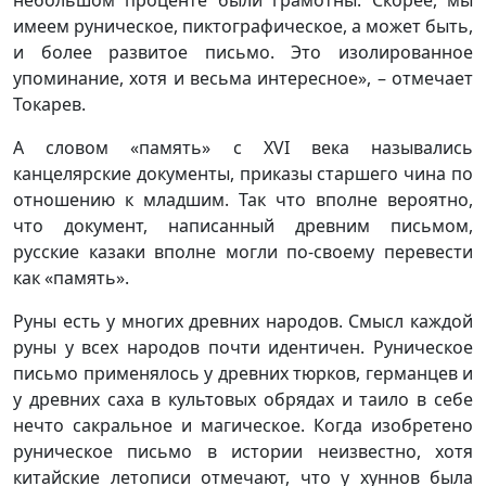
небольшом проценте были грамотны. Скорее, мы
имеем руническое, пиктографическое, а может быть,
и более развитое письмо. Это изолированное
упоминание, хотя и весьма интересное», – отмечает
Токарев.
А словом «память» с XVI века назывались
канцелярские документы, приказы старшего чина по
отношению к младшим. Так что вполне вероятно,
что документ, написанный древним письмом,
русские казаки вполне могли по-своему перевести
как «память».
Руны есть у многих древних народов. Смысл каждой
руны у всех народов почти идентичен. Руническое
письмо применялось у древних тюрков, германцев и
у древних саха в культовых обрядах и таило в себе
нечто сакральное и магическое. Когда изобретено
руническое письмо в истории неизвестно, хотя
китайские летописи отмечают, что у хуннов была