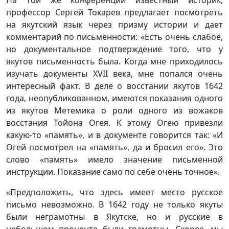
На той же конференции известный историк,
профессор Сергей Токарев предлагает посмотреть
на якутский язык через призму истории и дает
комментарий по письменности: «Есть очень слабое,
но документальное подтверждение того, что у
якутов письменность была. Когда мне приходилось
изучать документы XVII века, мне попался очень
интересный факт. В деле о восстании якутов 1642
года, неопубликованном, имеются показания одного
из якутов Метемика о роли одного из вожаков
восстания Тойона Огея. К этому Огею привезли
какую-то «память», и в документе говорится так: «И
Огей посмотрел на «память», да и бросил его». Это
слово «память» имело значение письменной
инструкции. Показание само по себе очень точное».
«Предположить, что здесь имеет место русское
письмо невозможно. В 1642 году не только якуты
были неграмотны в Якутске, но и русские в