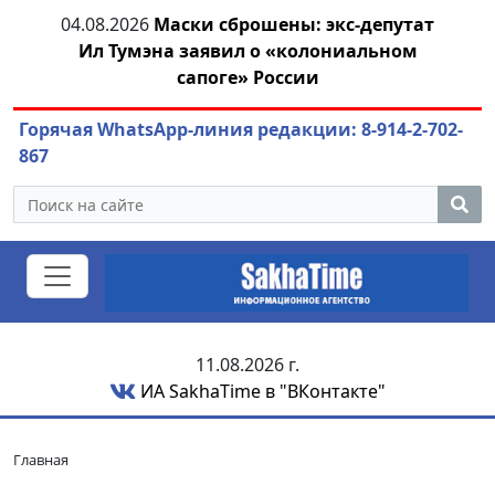
ски сброшены: экс-депутат
04.08.2026
Маринычев у
 заявил о «колониальном
или антикризис
сапоге» России
Горячая WhatsApp-линия редакции: 8-914-2-702-
867
11.08.2026 г.
ИА SakhaTime в "ВКонтакте"
Главная