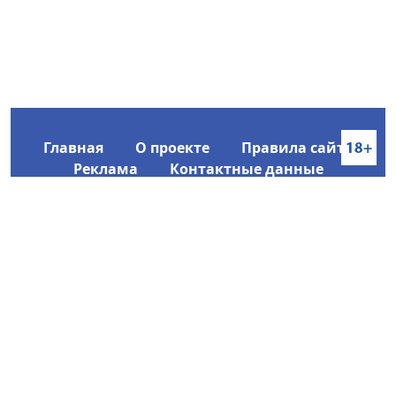
Главная
О проекте
Правила сайта
Реклама
Контактные данные
Информационное агентство SakhaTime
Главный редактор: Городецкий Ю. В.
Политика конфиденциальности
2017-2026 © Все права защищены.
Любое использование текстовых материалов с сайта
Информационного агентства SakhaTime на иных