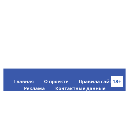
Главная
О проекте
Правила сайта
Реклама
Контактные данные
Информационное агентство SakhaTime
Главный редактор: Городецкий Ю. В.