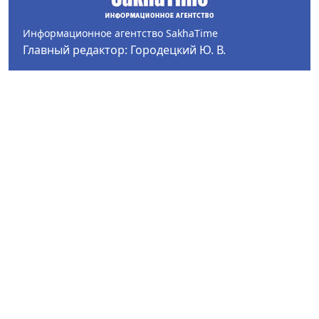
Информационное агентство SakhaTime
Главный редактор: Городецкий Ю. В.
Политика конфиденциальности
2017-2026 © Все права защищены.
Любое использование текстовых материалов с сайта
Информационного агентства SakhaTime на иных
ресурсах в сети Интернет гиперссылка на источник
обязательна.
Фотографии, видеоматериалы, иные иллюстрации
могут быть использованы только с письменного
согласия редакции Сетевого издания и его
учредителя.
В материалах сетевого издания возможны упоминая
иноагентов и запрещенных организаций. Список
иноагентов опубликован на сайте