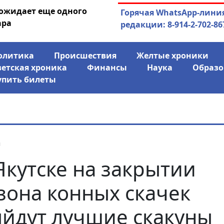
 ожидает еще одного
04.08.2026
Маринычев у П
Горячая WhatsApp-лини
ара
антикризисн
редакции: 8-914-2-702-86
олитика
Происшествия
Желтые хроники
ветская хроника
Финансы
Наука
Образо
упить билеты
я
Якутске на закрытии
зона конных скачек
йдут лучшие скакуны