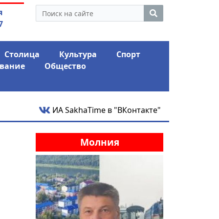
утина: смотрины или
05.08.2026
"ПАРК С
я
ый разбор?
шокиро
7
Столица
Культура
Спорт
вание
Общество
ИА SakhaTime в "ВКонтакте"
Молния