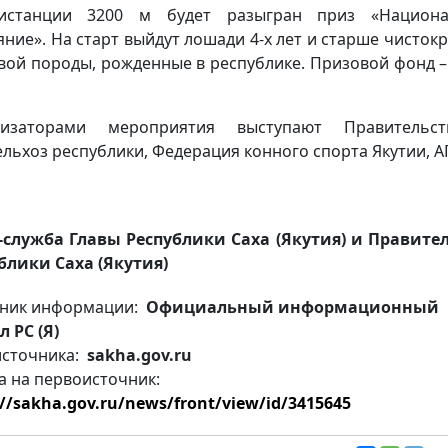
истанции 3200 м будет разыгран приз «Национа
яние». На старт выйдут лошади 4-х лет и старше чисток
вой породы, рожденные в республике. Призовой фонд –
низаторами мероприятия выступают Правительс
льхоз республики, Федерация конного спорта Якутии, АГ
-служба Главы Республики Саха (Якутия) и Правите
блики Саха (Якутия)
ник информации:
Официальный информационный
л РС (Я)
источника:
sakha.gov.ru
а на первоисточник:
://sakha.gov.ru/news/front/view/id/3415645