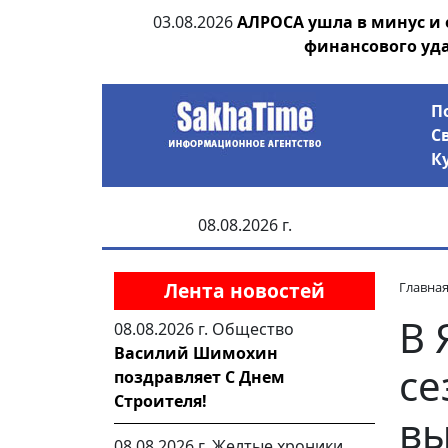
ии выявила на
03.08.2026
АЛРОСА ушла в минус и
анцев
финансового уд
П
С
К
08.08.2026 г.
Лента новостей
Главна
В 
08.08.2026 г.
Общество
Василий Шимохин
се
поздравляет С Днем
Строителя!
вы
08.08.2026 г.
Желтые хроники