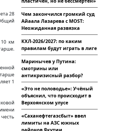
пластичен, но не бессмертен»
ета 28
Чем закончился громкий суд
 Общий
Айаала Лазарева с MOST:
Неожиданная развязка
КХЛ-2026/2027: по каким
 10 км
правилам будут играть в лиге
тарше.
Маринычев у Путина:
венной
смотрины или
тарше
антикризисный разбор?
ляет 1
«Это не половодье»: Учёный
объяснил, что происходит в
Верхоянском улусе
рховой
 имени
«Саханефтегазсбыт» ввел
 честь
лимиты на АЗС южных
районов Якутии