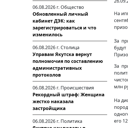
26.09.
06.08.2026 г.
Общество
На ип
Обновленный личный
сентя
кабинет ДЭК: как
призо
зарегистрироваться и что
изменилось
За пр
06.08.2026 г.
Столица
будут
Управам Якутска вернут
Призо
полномочия по составлению
За пр
административных
поли
протоколов
чисто
млн р
06.08.2026 г.
Происшествия
Рекордный штраф: Женщина
На ди
жестко наказала
пород
застройщика
одног
его 12
06.08.2026 г.
Политика