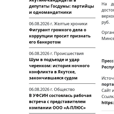
Якутяне-кандидаты в
На д
депутаты Госдумы: партийцы
досто
и одномандатники
верхо
руб.
06.08.2026 г.
Желтые хроники
Фигурант громкого дела о
Орга
коррупции просит признать
Минсе
его банкротом
06.08.2026 г.
Происшествия
Шум в подъезде и удар
Пресс
черенком: история ночного
Респу
конфликта в Якутске,
закончившаяся судом
Источ
порта
06.08.2026 г.
Общество
Сайт 
В УФСИН состоялась рабочая
Ссылк
встреча с представителем
https
компании ООО «А-ПЛЮС»