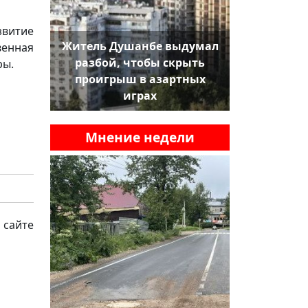
звитие
Житель Душанбе выдумал
венная
разбой, чтобы скрыть
ры.
проигрыш в азартных
играх
Мнение недели
 сайте