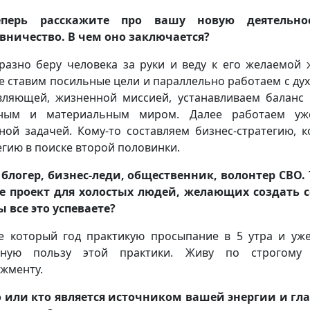
перь расскажите про вашу новую деятельно
вничество. В чем оно заключается?
азно беру человека за руки и веду к его желаемой 
е ставим посильные цели и параллельно работаем с ду
вляющей, жизненной миссией, устанавливаем баланс
вным и материальным миром. Далее работаем уж
ной задачей. Кому-то составляем бизнес-стратегию, к
егию в поиске второй половинки.
блогер, бизнес-леди, общественник, волонтер СВО.
е проект для холостых людей, желающих создать 
ы все это успеваете?
 который год практикую просыпание в 5 утра и уж
мную пользу этой практики. Живу по строгому 
жменту.
 или кто является источником вашей энергии и г