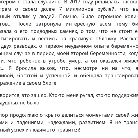
гером я стала случайно. В 2017 году решилась расска
аграм о своем долге 7 миллионов рублей, что вы
ный отклик у людей. Помню, было огромное коли
стов… После затронула интересную всем тему биз
азала о его подводных камнях, о том, что не стоит е
тизировать и вестись на красивую обложку. Расска
 двух разводах, о первом неудачном опыте беременно
щем случае в период моей второй беременности, ког
ли, что ребенок в утробе умер, а он оказался живе
х… Я бросила вызов, что, несмотря ни на что, я
ливой, богатой и успешной и обещала транслирова
ражение в своем блоге.
ворится, это зашло. Кто-то меня ругал, кто-то поддержи
душных не было.
 пор продолжаю открыто делиться моментами своей ж
ами и падениями, надеждами, развитием. Я не тран
ный успех и людям это нравится!