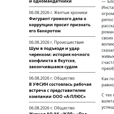
и одномандатники
— Бло
Инст
06.08.2026 г.
Желтые хроники
огром
Фигурант громкого дела о
репо
коррупции просит признать
расск
его банкротом
роман
своих
06.08.2026 г.
Происшествия
вопию
Шум в подъезде и удар
сказа
черенком: история ночного
живы
конфликта в Якутске,
счаст
закончившаяся судом
преоб
06.08.2026 г.
Общество
Как го
В УФСИН состоялась рабочая
равно
встреча с представителем
С тех
компании ООО «А-ПЛЮС»
взлет
успеш
06.08.2026 г.
Общество