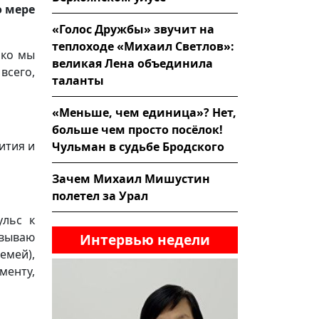
о мере
«Голос Дружбы» звучит на
теплоходе «Михаил Светлов»:
ько мы
великая Лена объединила
всего,
таланты
«Меньше, чем единица»? Нет,
больше чем просто посёлок!
ития и
Чульман в судьбе Бродского
Зачем Михаил Мишустин
полетел за Урал
ульс к
вываю
Интервью недели
емей),
менту,