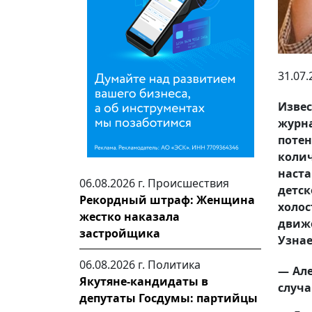
31.07.
Изве
журн
потен
колич
наст
06.08.2026 г.
Происшествия
детск
Рекордный штраф: Женщина
холо
жестко наказала
движе
застройщика
Узнае
06.08.2026 г.
Политика
— Але
Якутяне-кандидаты в
случа
депутаты Госдумы: партийцы