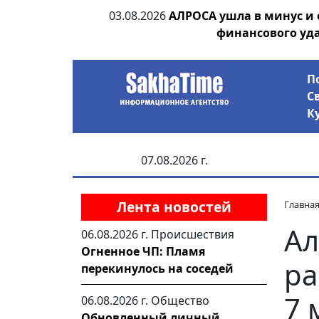
ии выявила на
03.08.2026
АЛРОСА ушла в минус и
анцев
финансового уд
П
С
К
07.08.2026 г.
Лента новостей
Главна
Ал
06.08.2026 г.
Происшествия
Огненное ЧП: Пламя
ра
перекинулось на соседей
7 
06.08.2026 г.
Общество
Обновленный личный