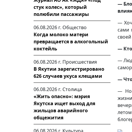
Журнал АО АК «ЖДЯ» «Под
— Бло
стук колес», который
влияю
полюбили пассажиры
— Хоч
06.08.2026 г.
Общество
сами 
Когда молоко матери
своей
превращается в алкогольный
— Кт
коктейль
— Люд
06.08.2026 г.
Происшествия
самор
В Якутии зарегистрировано
626 случаев укуса клещами
— Что
06.08.2026 г.
Столица
— Нов
«Жить опасно»: мэрия
жизн
Якутска ищет выход для
вечер
жильцов аварийного
летом
общежития
блоге
06.08.2026 г.
Культура