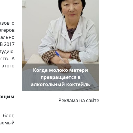
азов о
огеров
мально
В 2017
тудию.
ств. А
 этого
Когда молоко матери
превращается в
алкогольный коктейль
ающим
Реклама на сайте
 блог,
ваемый