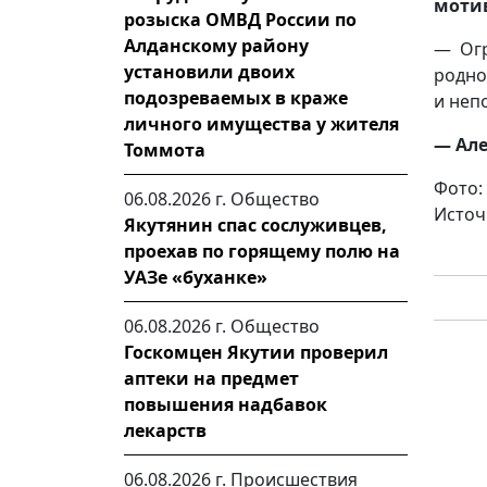
моти
розыска ОМВД России по
Алданскому району
— Огр
установили двоих
родно
подозреваемых в краже
и неп
личного имущества у жителя
— Але
Томмота
Фото:
06.08.2026 г.
Общество
Источ
Якутянин спас сослуживцев,
проехав по горящему полю на
УАЗе «буханке»
06.08.2026 г.
Общество
Госкомцен Якутии проверил
аптеки на предмет
повышения надбавок
лекарств
06.08.2026 г.
Происшествия