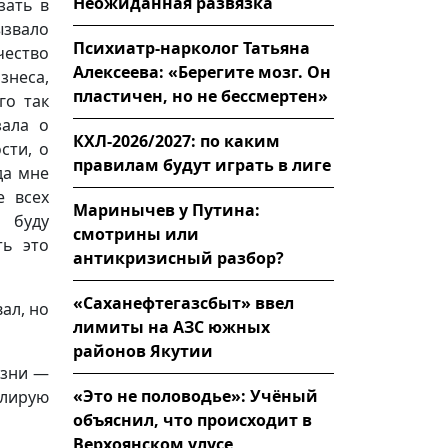
Неожиданная развязка
зать в
звало
Психиатр-нарколог Татьяна
чество
Алексеева: «Берегите мозг. Он
неса,
пластичен, но не бессмертен»
го так
зала о
КХЛ-2026/2027: по каким
сти, о
правилам будут играть в лиге
да мне
е всех
Маринычев у Путина:
 буду
смотрины или
ть это
антикризисный разбор?
«Саханефтегазсбыт» ввел
вал, но
лимиты на АЗС южных
районов Якутии
изни —
«Это не половодье»: Учёный
слирую
объяснил, что происходит в
Верхоянском улусе