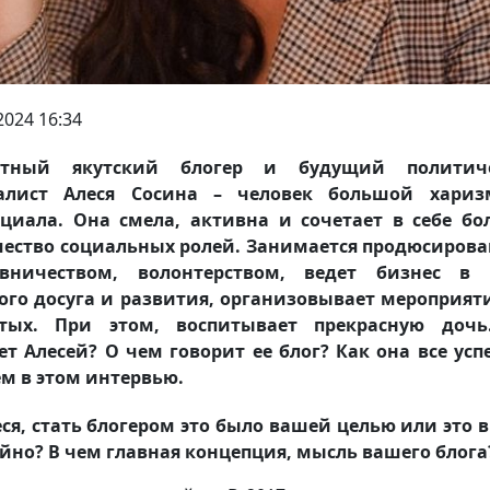
2024 16:34
стный якутский блогер и будущий политич
алист Алеся Сосина – человек большой хари
циала. Она смела, активна и сочетает в себе б
ество социальных ролей. Занимается продюсиров
авничеством, волонтерством, ведет бизнес в 
ого досуга и развития, организовывает мероприят
стых. При этом, воспитывает прекрасную дочь
т Алесей? О чем говорит ее блог? Как она все усп
м в этом интервью.
ся, стать блогером это было вашей целью или это
йно? В чем главная концепция, мысль вашего блог