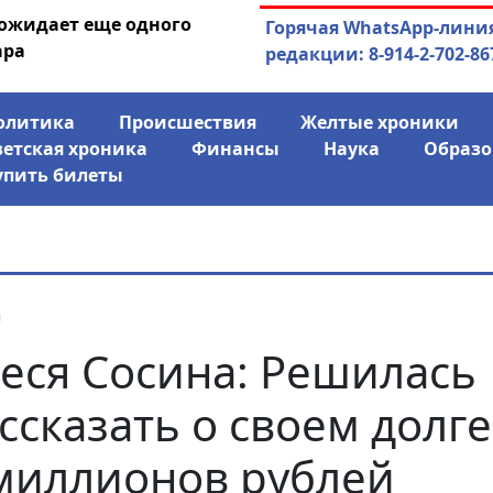
 ожидает еще одного
04.08.2026
Маринычев у П
Горячая WhatsApp-лини
ара
антикризисн
редакции: 8-914-2-702-86
олитика
Происшествия
Желтые хроники
ветская хроника
Финансы
Наука
Образо
упить билеты
я
еся Сосина: Решилась
ссказать о своем долге
миллионов рублей