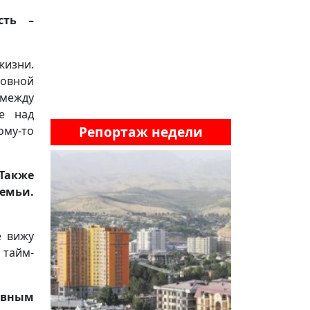
сть –
жизни.
ховной
 между
е над
Репортаж недели
ому-то
 Также
семьи.
е вижу
тайм-
лавным