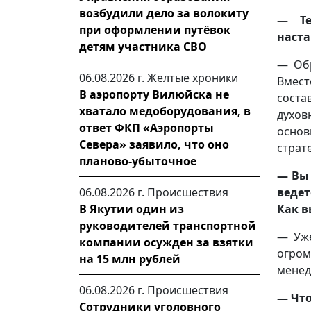
возбудили дело за волокиту
— Те
при оформлении путёвок
наста
детям участника СВО
— Обр
06.08.2026 г.
Желтые хроники
Вмест
В аэропорту Вилюйска не
соста
хватало медоборудования, в
духо
ответ ФКП «Аэропорты
основ
Севера» заявило, что оно
страт
планово-убыточное
— Вы 
ведет
06.08.2026 г.
Происшествия
Как в
В Якутии один из
руководителей транспортной
— Уже
компании осужден за взятки
огро
на 15 млн рублей
менед
06.08.2026 г.
Происшествия
— Что
Сотрудники уголовного