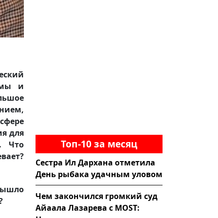
еский
змы и
ольшое
анием,
сфере
ия для
Топ-10 за месяц
. Что
евает?
Сестра Ил Дархана отметила
День рыбака удачным уловом
 вышло
Чем закончился громкий суд
а?
Айаала Лазарева с MOST: