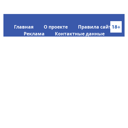
Главная
О проекте
Правила сайта
Реклама
Контактные данные
Информационное агентство SakhaTime
Главный редактор: Городецкий Ю. В.
Политика конфиденциальности
2017-2026 © Все права защищены.
Любое использование текстовых материалов с сайта
Информационного агентства SakhaTime на иных
ресурсах в сети Интернет гиперссылка на источник
обязательна.
Фотографии, видеоматериалы, иные иллюстрации