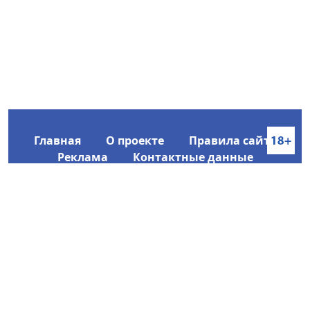
Главная
О проекте
Правила сайта
Реклама
Контактные данные
Информационное агентство SakhaTime
Главный редактор: Городецкий Ю. В.
Политика конфиденциальности
2017-2026 © Все права защищены.
Любое использование текстовых материалов с сайта