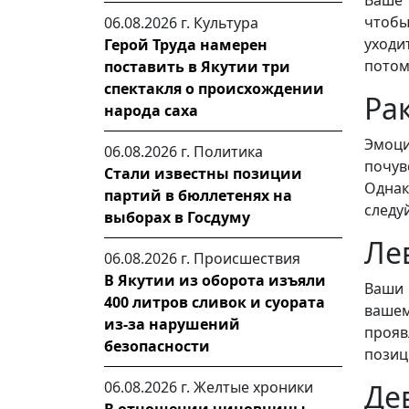
чтобы
06.08.2026 г.
Культура
уходи
Герой Труда намерен
потом
поставить в Якутии три
спектакля о происхождении
Ра
народа саха
Эмоц
06.08.2026 г.
Политика
почув
Стали известны позиции
Однак
партий в бюллетенях на
следу
выборах в Госдуму
Ле
06.08.2026 г.
Происшествия
В Якутии из оборота изъяли
Ваши 
400 литров сливок и суората
вашем
из-за нарушений
проя
безопасности
позиц
Де
06.08.2026 г.
Желтые хроники