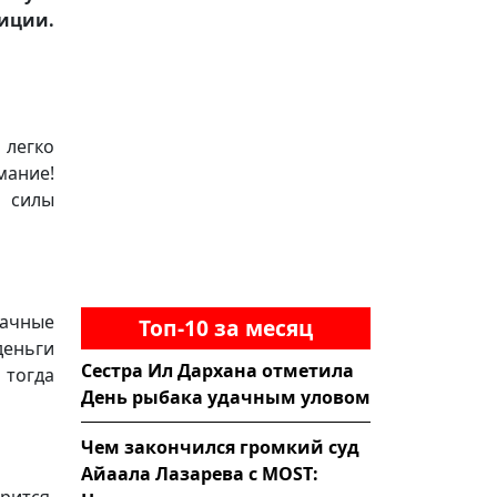
уиции.
легко
мание!
е силы
дачные
Топ-10 за месяц
деньги
Сестра Ил Дархана отметила
 тогда
День рыбака удачным уловом
Чем закончился громкий суд
Айаала Лазарева с MOST:
рится,