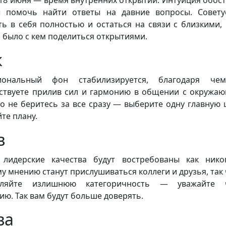
 помочь найти ответы на давние вопросы. Совет
ть в себя полностью и остаться на связи с близкими,
 было с кем поделиться открытиями.
к
иональный фон стабилизируется, благодаря че
ствуете прилив сил и гармонию в общении с окружа
о не беритесь за все сразу — выберите одну главную 
йте плану.
в
лидерские качества будут востребованы как нико
у мнению станут прислушиваться коллеги и друзья, так 
вляйте излишнюю категоричность — уважайте 
ию. Так вам будут больше доверять.
ва