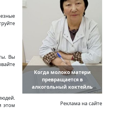
лезные
труйте
ты. Вы
ывайте
Когда молоко матери
превращается в
алкогольный коктейль
людей.
Реклама на сайте
и этом