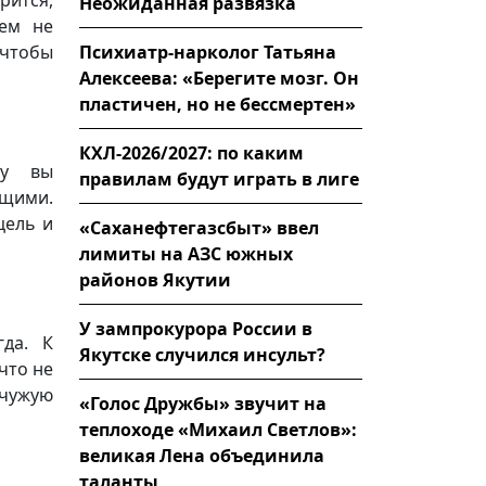
Неожиданная развязка
уем не
Психиатр-нарколог Татьяна
 чтобы
Алексеева: «Берегите мозг. Он
пластичен, но не бессмертен»
КХЛ-2026/2027: по каким
му вы
правилам будут играть в лиге
ющими.
цель и
«Саханефтегазсбыт» ввел
лимиты на АЗС южных
районов Якутии
У зампрокурора России в
гда. К
Якутске случился инсульт?
что не
чужую
«Голос Дружбы» звучит на
теплоходе «Михаил Светлов»:
великая Лена объединила
таланты