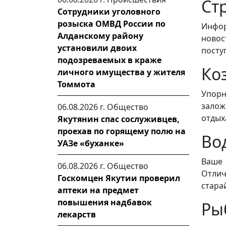
Ст
Сотрудники уголовного
розыска ОМВД России по
Инфор
Алданскому району
новос
установили двоих
посту
подозреваемых в краже
Ко
личного имущества у жителя
Томмота
Упорн
залож
06.08.2026 г.
Общество
отдых
Якутянин спас сослуживцев,
проехав по горящему полю на
Во
УАЗе «буханке»
Ваше 
06.08.2026 г.
Общество
Отлич
Госкомцен Якутии проверил
стара
аптеки на предмет
повышения надбавок
Ры
лекарств