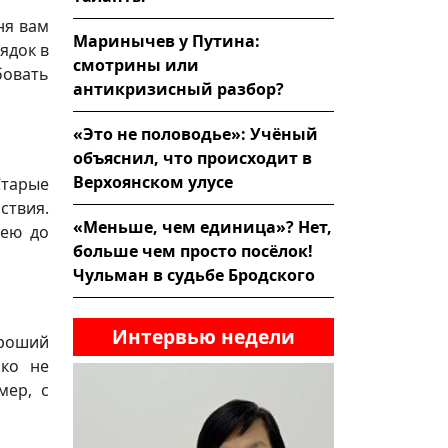
ня вам
Маринычев у Путина:
ядок в
смотрины или
овать
антикризисный разбор?
«Это не половодье»: Учёный
объяснил, что происходит в
Верхоянском улусе
Старые
ствия.
«Меньше, чем единица»? Нет,
дею до
больше чем просто посёлок!
Чульман в судьбе Бродского
Интервью недели
ороший
ако не
мер, с