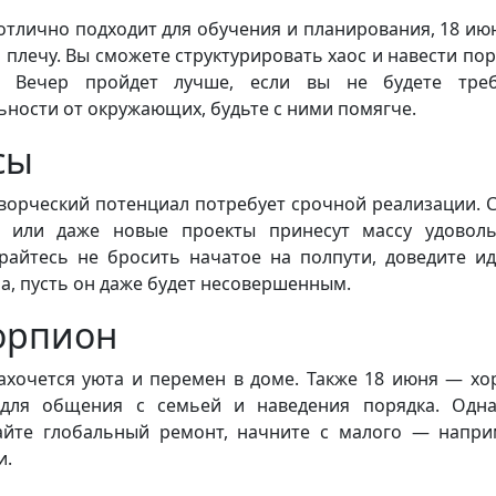
отлично подходит для обучения и планирования, 18 ию
о плечу. Вы сможете структурировать хаос и навести пор
х. Вечер пройдет лучше, если вы не будете треб
ьности от окружающих, будьте с ними помягче.
сы
ворческий потенциал потребует срочной реализации. 
 или даже новые проекты принесут массу удоволь
райтесь не бросить начатое на полпути, доведите и
а, пусть он даже будет несовершенным.
орпион
ахочется уюта и перемен в доме. Также 18 июня — х
для общения с семьей и наведения порядка. Одн
айте глобальный ремонт, начните с малого — напри
и.