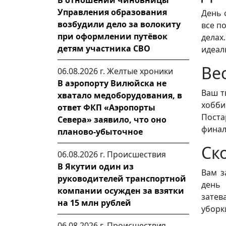
В отношении чиновницы
Управления образования
День 
возбудили дело за волокиту
все п
при оформлении путёвок
дела
детям участника СВО
идеал
Ве
06.08.2026 г.
Желтые хроники
В аэропорту Вилюйска не
Ваш т
хватало медоборудования, в
хобби
ответ ФКП «Аэропорты
Поста
Севера» заявило, что оно
финал
планово-убыточное
Ск
06.08.2026 г.
Происшествия
В Якутии один из
Вам з
руководителей транспортной
день 
компании осужден за взятки
затев
на 15 млн рублей
уборк
06.08.2026 г.
Происшествия