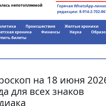
алась непотопляемой
30.07.2026
Экс-спикер Якутск
Горячая WhatsApp-лини
совладельцем го
редакции: 8-914-2-702-86
олитика
Происшествия
Желтые хроники
ветская хроника
Финансы
Наука
Образо
упить билеты
я
роскоп на 18 июня 202
да для всех знаков
диака