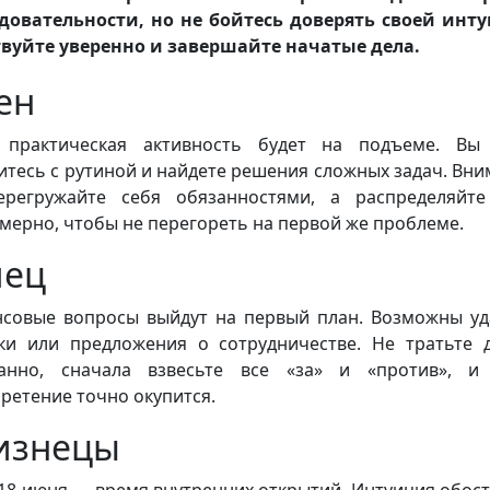
довательности, но не бойтесь доверять своей инт
вуйте уверенно и завершайте начатые дела.
ен
 практическая активность будет на подъеме. Вы 
итесь с рутиной и найдете решения сложных задач. Вни
регружайте себя обязанностями, а распределяйт
мерно, чтобы не перегореть на первой же проблеме.
лец
совые вопросы выйдут на первый план. Возможны у
ки или предложения о сотрудничестве. Не тратьте 
анно, сначала взвесьте все «за» и «против», и
ретение точно окупится.
изнецы
18 июня — время внутренних открытий. Интуиция обост