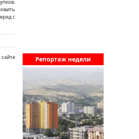
пков.
овить
еред с
 сайте
Репортаж недели