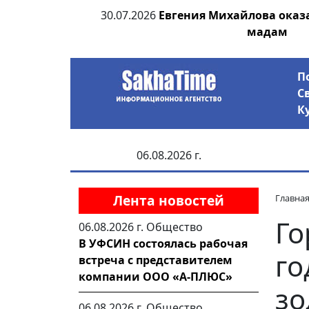
ровал террор и
30.07.2026
Евгения Михайлова оказ
ятежу
мадам
П
С
К
06.08.2026 г.
Лента новостей
Главна
Го
06.08.2026 г.
Общество
В УФСИН состоялась рабочая
го
встреча с представителем
компании ООО «А-ПЛЮС»
зо
06.08.2026 г.
Общество