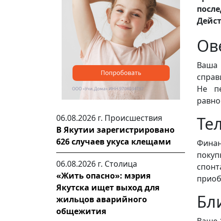
после
Дейст
Ов
Ваша
справ
Не пе
равно
06.08.2026 г.
Происшествия
Те
В Якутии зарегистрировано
626 случаев укуса клещами
Финан
покуп
06.08.2026 г.
Столица
спонт
«Жить опасно»: мэрия
приоб
Якутска ищет выход для
Бл
жильцов аварийного
общежития
Ваше 