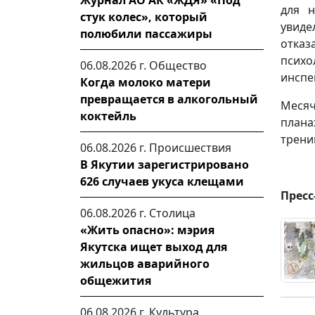
Журнал АО АК «ЖДЯ» «Под
для н
стук колес», который
увиде
полюбили пассажиры
отка
псих
06.08.2026 г.
Общество
инспе
Когда молоко матери
превращается в алкогольный
Месяч
коктейль
плана
трени
06.08.2026 г.
Происшествия
В Якутии зарегистрировано
626 случаев укуса клещами
Пресс
06.08.2026 г.
Столица
«Жить опасно»: мэрия
Якутска ищет выход для
жильцов аварийного
общежития
06.08.2026 г.
Культура