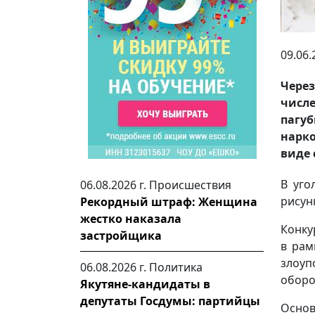
09.06.
Через
числ
пагу
нарко
виде 
В уго
06.08.2026 г.
Происшествия
рисун
Рекордный штраф: Женщина
жестко наказала
Конку
застройщика
в рам
злоуп
06.08.2026 г.
Политика
оборо
Якутяне-кандидаты в
депутаты Госдумы: партийцы
Основ