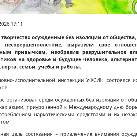
2026 17:11
 творчество осужденные без изоляции от общества,
е несовершеннолетние, выразили свое отноше
бным привычкам, изобразив разрушительное вл
тиков на здоровье и будущее человека, альтерна
спорта, семьи, учебы и работы.
ловно-исполнительной инспекции УФСИН состоялся к
ков.
рс организован среди осужденных без изоляции от об
ках акции, приуроченной к Международному дню бор
отреблением наркотическими средствами и их неза
том.
ная цель состязания – привлечение внимания осужд