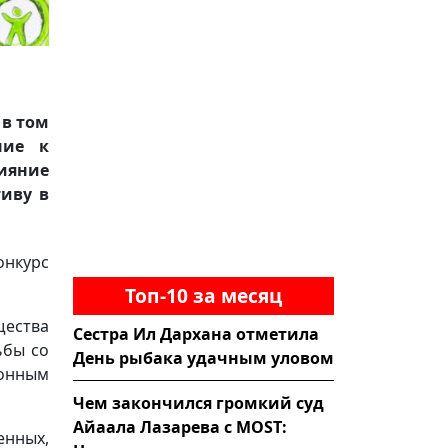
 в том
ние к
ияние
тиву в
онкурс
Топ-10 за месяц
щества
Сестра Ил Дархана отметила
ьбы со
День рыбака удачным уловом
конным
Чем закончился громкий суд
Айаала Лазарева с MOST:
енных,