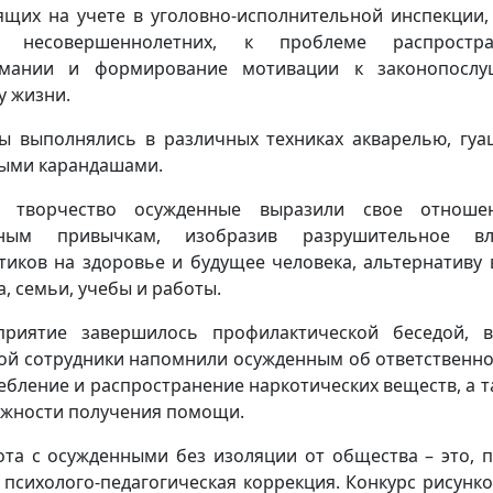
ящих на учете в уголовно-исполнительной инспекции,
е несовершеннолетних, к проблеме распростра
омании и формирование мотивации к законопослу
у жизни.
ы выполнялись в различных техниках акварелью, гу
ыми карандашами.
з творчество осужденные выразили свое отноше
бным привычкам, изобразив разрушительное вл
тиков на здоровье и будущее человека, альтернативу 
а, семьи, учебы и работы.
риятие завершилось профилактической беседой, 
ой сотрудники напомнили осужденным об ответственно
ебление и распространение наркотических веществ, а т
жности получения помощи.
ота с осужденными без изоляции от общества – это, 
, психолого-педагогическая коррекция. Конкурс рисунко