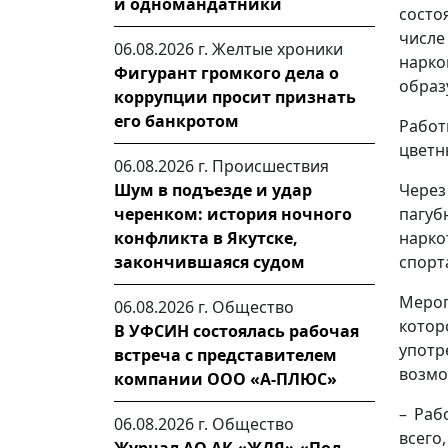
и одномандатники
состо
числ
06.08.2026 г.
Желтые хроники
нарк
Фигурант громкого дела о
образ
коррупции просит признать
его банкротом
Работ
цветн
06.08.2026 г.
Происшествия
Шум в подъезде и удар
Чере
черенком: история ночного
пагу
конфликта в Якутске,
нарко
закончившаяся судом
спорт
Мероп
06.08.2026 г.
Общество
котор
В УФСИН состоялась рабочая
употр
встреча с представителем
возмо
компании ООО «А-ПЛЮС»
– Раб
06.08.2026 г.
Общество
всего