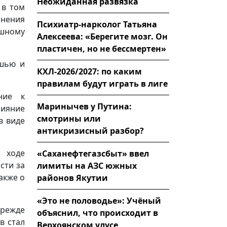
Неожиданная развязка
 в том
нения
Психиатр-нарколог Татьяна
шному
Алексеева: «Берегите мозг. Он
пластичен, но не бессмертен»
ашью и
КХЛ-2026/2027: по каким
правилам будут играть в лиге
ние к
Маринычев у Путина:
ияние
смотрины или
в виде
антикризисный разбор?
в ходе
«Саханефтегазсбыт» ввел
сти за
лимиты на АЗС южных
акже о
районов Якутии
«Это не половодье»: Учёный
прежде
объяснил, что происходит в
в стал
Верхоянском улусе