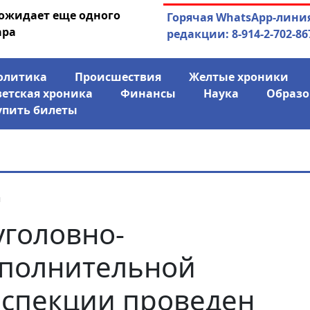
 ожидает еще одного
04.08.2026
Маринычев у П
Горячая WhatsApp-лини
ара
антикризисн
редакции: 8-914-2-702-86
олитика
Происшествия
Желтые хроники
ветская хроника
Финансы
Наука
Образо
упить билеты
я
уголовно-
полнительной
спекции проведен