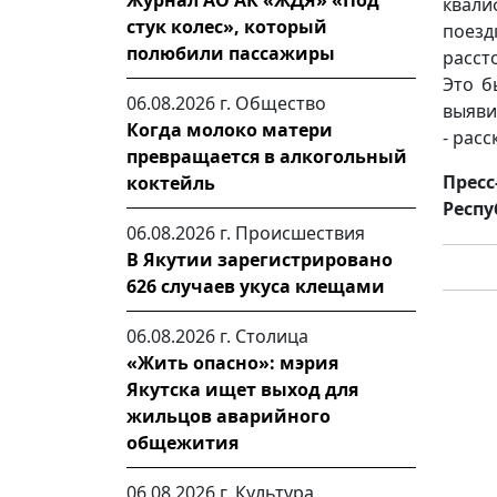
Журнал АО АК «ЖДЯ» «Под
квали
стук колес», который
поез
полюбили пассажиры
расст
Это б
06.08.2026 г.
Общество
выяви
Когда молоко матери
- рас
превращается в алкогольный
Пресс
коктейль
Респу
06.08.2026 г.
Происшествия
В Якутии зарегистрировано
626 случаев укуса клещами
06.08.2026 г.
Столица
«Жить опасно»: мэрия
Якутска ищет выход для
жильцов аварийного
общежития
06.08.2026 г.
Культура