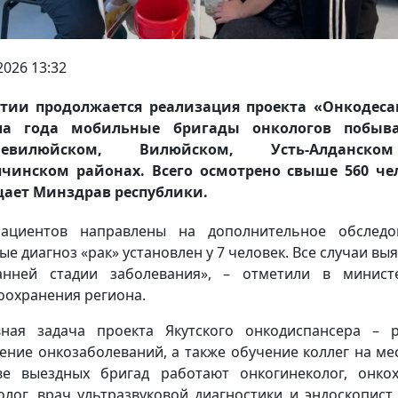
2026 13:32
тии продолжается реализация проекта «Онкодеса
ла года мобильные бригады онкологов побыв
хневилюйском, Вилюйском, Усть-Алданск
чинском районах. Всего осмотрено свыше 560 че
ает Минздрав республики.
ациентов направлены на дополнительное обследо
ые диагноз «рак» установлен у 7 человек. Все случаи вы
нней стадии заболевания», – отметили в минист
оохранения региона.
ная задача проекта Якутского онкодиспансера – 
ение онкозаболеваний, а также обучение коллег на мес
ве выездных бригад работают онкогинеколог, онкох
лог, врач ультразвуковой диагностики и эндоскопист.