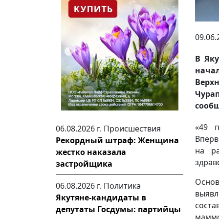
09.06.
В Яку
нача
Вер
Чурап
сообщ
«49 п
06.08.2026 г.
Происшествия
Вперв
Рекордный штраф: Женщина
на ра
жестко наказала
здрав
застройщика
Основ
06.08.2026 г.
Политика
выявл
Якутяне-кандидаты в
соста
депутаты Госдумы: партийцы
маммо