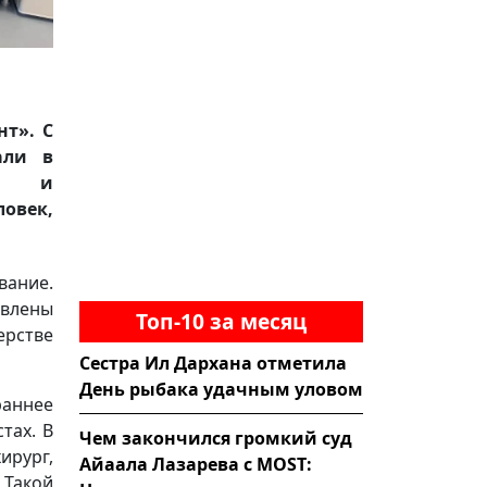
нт». С
али в
ом и
ловек,
вание.
явлены
Топ-10 за месяц
ерстве
Сестра Ил Дархана отметила
День рыбака удачным уловом
раннее
тах. В
Чем закончился громкий суд
ирург,
Айаала Лазарева с MOST:
 Такой