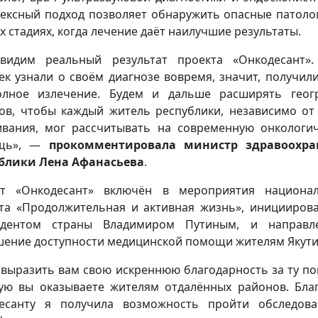
ексный подход позволяет обнаружить опасные патоло
х стадиях, когда лечение даёт наилучшие результаты.
видим реальный результат проекта «Онкодесант».
ек узнали о своём диагнозе вовремя, значит, получил
олное излечение. Будем и дальше расширять геог
ов, чтобы каждый житель республики, независимо от
вания, мог рассчитывать на современную онкологи
щь», —
прокомментировала министр здравоохра
блики Лена Афанасьева
.
кт «Онкодесант» включён в мероприятия национал
та «Продолжительная и активная жизнь», иницииров
идентом страны Владимиром Путиным, и направл
ение доступности медицинской помощи жителям Якути
 выразить вам свою искреннюю благодарность за ту п
ую вы оказываете жителям отдалённых районов. Бла
есанту я получила возможность пройти обследов