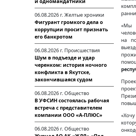
и одномандатники
компл
ранни
06.08.2026 г.
Желтые хроники
Фигурант громкого дела о
«Мы 
коррупции просит признать
челов
его банкротом
на п
выезд
06.08.2026 г.
Происшествия
прожи
Шум в подъезде и удар
помо
черенком: история ночного
респу
конфликта в Якутске,
закончившаяся судом
Прое
проек
06.08.2026 г.
Общество
През
В УФСИН состоялась рабочая
повыш
встреча с представителем
компании ООО «А-ПЛЮС»
«Хочу
котор
06.08.2026 г.
Общество
онкод