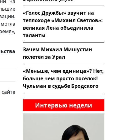
ени на
льшие
«Голос Дружбы» звучит на
зации.
теплоходе «Михаил Светлов»:
смогла
великая Лена объединила
ремя»,
таланты
Зачем Михаил Мишустин
льства
полетел за Урал
«Меньше, чем единица»? Нет,
больше чем просто посёлок!
Чульман в судьбе Бродского
 сайте
Интервью недели