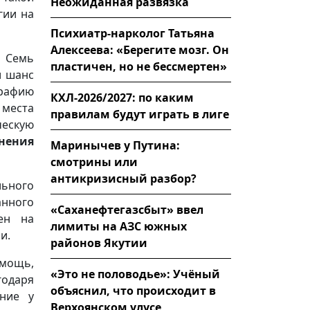
Неожиданная развязка
гии на
Психиатр-нарколог Татьяна
Алексеева: «Берегите мозг. Он
 Семь
пластичен, но не бессмертен»
и шанс
рафию
КХЛ-2026/2027: по каким
 места
правилам будут играть в лиге
ческую
нения
Маринычев у Путина:
смотрины или
антикризисный разбор?
ьного
анного
«Саханефтегазсбыт» ввел
ен на
лимиты на АЗС южных
и.
районов Якутии
омощь,
«Это не половодье»: Учёный
годаря
объяснил, что происходит в
ание у
Верхоянском улусе