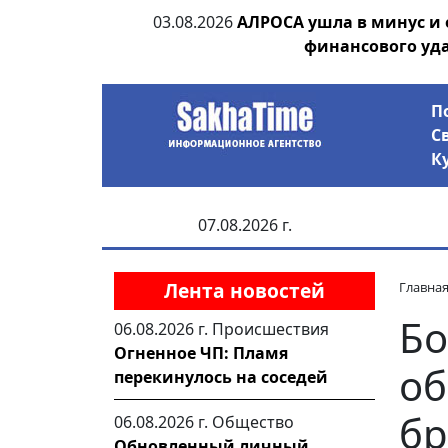
ания депутата
03.08.2026
АЛРОСА ушла в минус и
 рублей
финансового уд
П
С
К
07.08.2026 г.
Лента новостей
Главна
Бо
06.08.2026 г.
Происшествия
Огненное ЧП: Пламя
об
перекинулось на соседей
бр
06.08.2026 г.
Общество
Обновленный личный