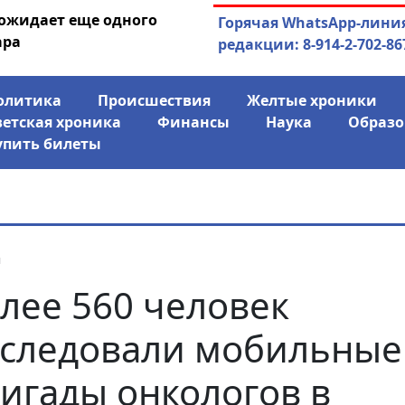
 ожидает еще одного
04.08.2026
Маринычев у П
Горячая WhatsApp-лини
ара
антикризисн
редакции: 8-914-2-702-86
олитика
Происшествия
Желтые хроники
ветская хроника
Финансы
Наука
Образо
упить билеты
я
лее 560 человек
следовали мобильные
игады онкологов в