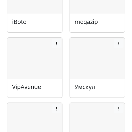
iBoto
megazip
VipAvenue
Умскул