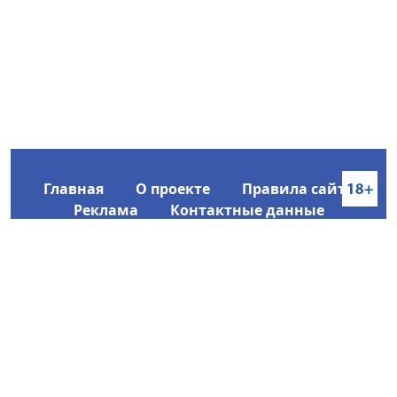
Главная
О проекте
Правила сайта
Реклама
Контактные данные
Информационное агентство SakhaTime
Главный редактор: Городецкий Ю. В.
Политика конфиденциальности
2017-2026 © Все права защищены.