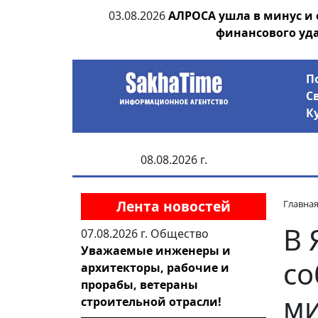
ания депутата
03.08.2026
АЛРОСА ушла в минус и
 рублей
финансового уд
П
С
К
08.08.2026 г.
Лента новостей
Главна
В 
07.08.2026 г.
Общество
Уважаемые инженеры и
со
архитекторы, рабочие и
прорабы, ветераны
ми
строительной отрасли!