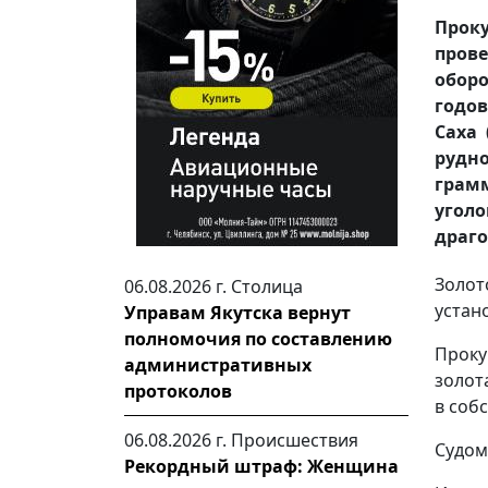
Проку
пров
обор
годо
Саха 
рудн
грам
уголо
драго
Золот
06.08.2026 г.
Столица
устан
Управам Якутска вернут
полномочия по составлению
Проку
административных
золот
протоколов
в соб
06.08.2026 г.
Происшествия
Судом
Рекордный штраф: Женщина