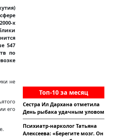
кутия)
сфере
000-х
блики
анится
е 547
тв по
евозке
ики не
Топ-10 за месяц
ъятого
Сестра Ил Дархана отметила
ии его
День рыбака удачным уловом
Психиатр-нарколог Татьяна
е.
Алексеева: «Берегите мозг. Он