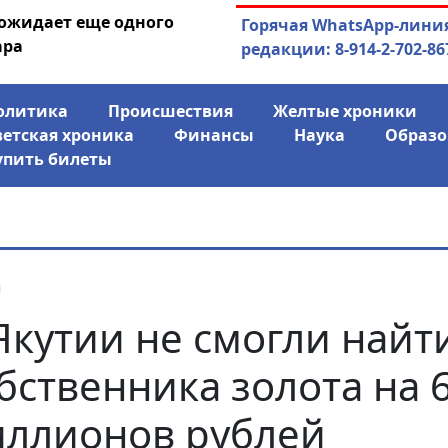
 ожидает еще одного
04.08.2026
Маринычев у П
Горячая WhatsApp-лини
ара
антикризисн
редакции: 8-914-2-702-86
олитика
Происшествия
Желтые хроники
ветская хроника
Финансы
Наука
Образо
упить билеты
я
Якутии не смогли найт
бственника золота на 
ллионов рублей