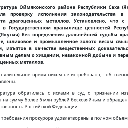
ратура Оймяконского района Республики Саха (Я
ела проверку исполнения законодательства в 
ота драгоценных металлов. Установлено, что с 2
в в Государственном хранилище ценностей Респу
(Якутия) без определения дальнейшей судьбы хр
ое, шлиховое и промышленное золото весом свыш
м, изъятое в качестве вещественных доказательс
вным делам о хищении, незаконной добыче и пер
ценных металлов.
о длительное время никем не истребовано, собственн
овлены.
ратура обратилась с исками в суд о признании из
а на сумму более 6 млн рублей бесхозяйным и обращен
ственность Российской Федерации.
 требования прокурора удовлетворены в полном объем