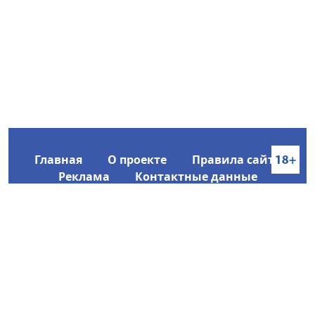
Главная
О проекте
Правила сайта
Реклама
Контактные данные
Информационное агентство SakhaTime
Главный редактор: Городецкий Ю. В.
Политика конфиденциальности
2017-2026 © Все права защищены.