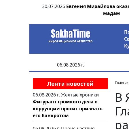
ьсах и Победе
30.07.2026
Евгения Михайлова оказ
мадам
П
С
К
06.08.2026 г.
Лента новостей
Главна
В 
06.08.2026 г.
Желтые хроники
Фигурант громкого дела о
Гл
коррупции просит признать
его банкротом
ра
06.08.2026 г.
Происшествия