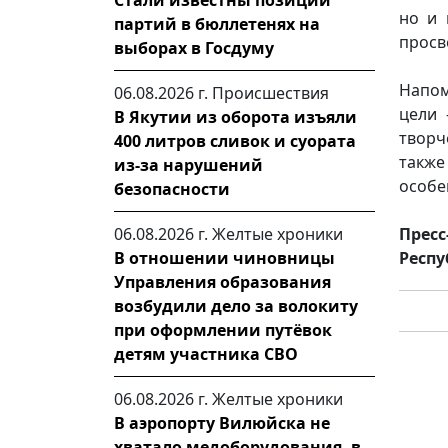
Стали известны позиции
но и 
партий в бюллетенях на
просв
выборах в Госдуму
Напом
06.08.2026 г.
Происшествия
цели 
В Якутии из оборота изъяли
творч
400 литров сливок и суората
также
из-за нарушений
особе
безопасности
06.08.2026 г.
Желтые хроники
Пресс
В отношении чиновницы
Респу
Управления образования
возбудили дело за волокиту
при оформлении путёвок
детям участника СВО
06.08.2026 г.
Желтые хроники
В аэропорту Вилюйска не
хватало медоборудования, в