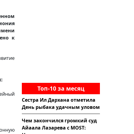
енном
мония
имени
ено к
звитие
:
Топ-10 за месяц
ейный
Сестра Ил Дархана отметила
День рыбака удачным уловом
Чем закончился громкий суд
Айаала Лазарева с MOST:
ионную