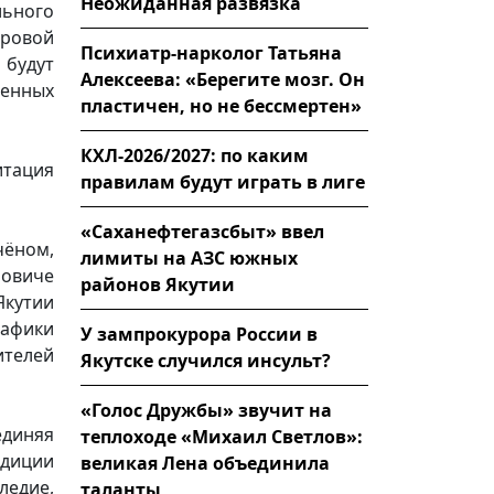
Неожиданная развязка
льного
фровой
Психиатр-нарколог Татьяна
будут
Алексеева: «Берегите мозг. Он
ленных
пластичен, но не бессмертен»
КХЛ-2026/2027: по каким
итация
правилам будут играть в лиге
«Саханефтегазсбыт» ввел
чёном,
лимиты на АЗС южных
ровиче
районов Якутии
Якутии
рафики
У зампрокурора России в
ителей
Якутске случился инсульт?
«Голос Дружбы» звучит на
единяя
теплоходе «Михаил Светлов»:
адиции
великая Лена объединила
ледие,
таланты