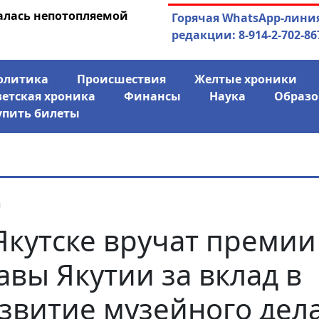
алась непотопляемой
03.08.2026
АЛРОСА ушла в ми
Горячая WhatsApp-лини
финансово
редакции: 8-914-2-702-86
олитика
Происшествия
Желтые хроники
ветская хроника
Финансы
Наука
Образо
упить билеты
я
Якутске вручат премии
авы Якутии за вклад в
звитие музейного дел