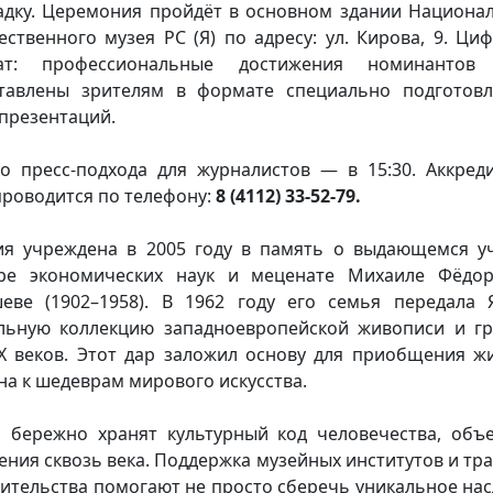
дку. Церемония пройдёт в основном здании Национа
ественного музея РС (Я) по адресу: ул. Кирова, 9. Ци
ат: профессиональные достижения номинантов 
тавлены зрителям в формате специально подготов
презентаций.
о пресс-подхода для журналистов — в 15:30. Аккред
роводится по телефону:
8 (4112) 33-52-79.
я учреждена в 2005 году в память о выдающемся у
ре экономических наук и меценате Михаиле Фёдо
еве (1902–1958). В 1962 году его семья передала 
льную коллекцию западноевропейской живописи и г
IX веков. Этот дар заложил основу для приобщения ж
на к шедеврам мирового искусства.
 бережно хранят культурный код человечества, объ
ения сквозь века. Поддержка музейных институтов и тр
ительства помогают не просто сберечь уникальное нас