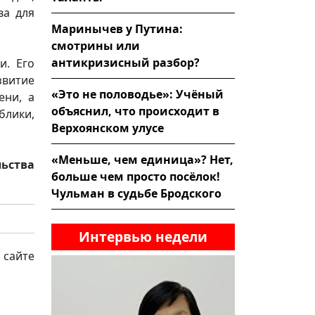
ва для
Маринычев у Путина:
смотрины или
антикризисный разбор?
и. Его
звитие
«Это не половодье»: Учёный
ени, а
объяснил, что происходит в
блики,
Верхоянском улусе
«Меньше, чем единица»? Нет,
льства
больше чем просто посёлок!
Чульман в судьбе Бродского
Интервью недели
 сайте