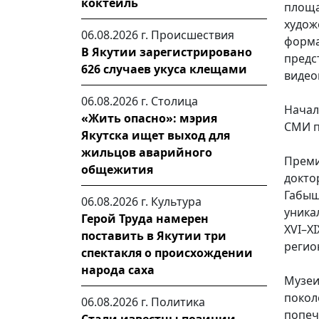
коктейль
площа
худож
06.08.2026 г.
Происшествия
форм
В Якутии зарегистрировано
предс
626 случаев укуса клещами
видео
06.08.2026 г.
Столица
Начал
«Жить опасно»: мэрия
СМИ п
Якутска ищет выход для
жильцов аварийного
Преми
общежития
докто
Габыш
06.08.2026 г.
Культура
уника
Герой Труда намерен
XVI–X
поставить в Якутии три
регио
спектакля о происхождении
народа саха
Музеи
покол
06.08.2026 г.
Политика
попеч