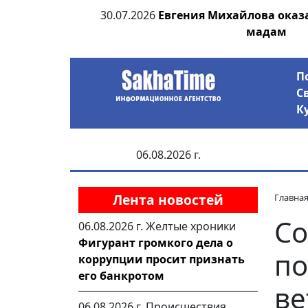
ьсах и Победе
30.07.2026
Евгения Михайлова оказ
мадам
П
С
К
06.08.2026 г.
Лента новостей
Главна
Со
06.08.2026 г.
Желтые хроники
Фигурант громкого дела о
по
коррупции просит признать
его банкротом
ве
06.08.2026 г.
Происшествия