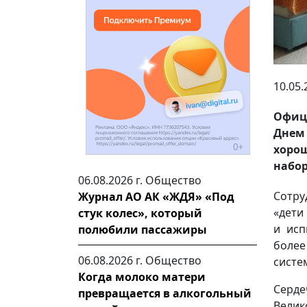
10.05.
Офиц
Днем
хорош
набо
06.08.2026 г.
Общество
Сотру
Журнал АО АК «ЖДЯ» «Под
«дети
стук колес», который
и исп
полюбили пассажиры
более
06.08.2026 г.
Общество
систе
Когда молоко матери
Серде
превращается в алкогольный
Велик