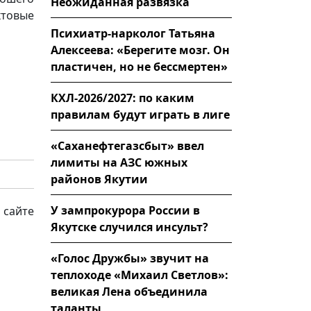
Неожиданная развязка
ктовые
Психиатр-нарколог Татьяна
Алексеева: «Берегите мозг. Он
пластичен, но не бессмертен»
КХЛ-2026/2027: по каким
правилам будут играть в лиге
«Саханефтегазсбыт» ввел
лимиты на АЗС южных
районов Якутии
У зампрокурора России в
 сайте
Якутске случился инсульт?
«Голос Дружбы» звучит на
теплоходе «Михаил Светлов»:
великая Лена объединила
таланты