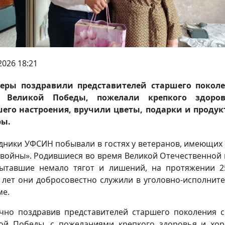
2026 18:21
еры поздравили представителей старшего поколе
 Великой Победы, пожелали крепкого здоро
его настроения, вручили цветы, подарки и проду
ры.
дники УФСИН побывали в гостях у ветеранов, имеющих 
 войны». Родившиеся во время Великой Отечественной
ытавшие немало тягот и лишений, на протяжении 2
 лет они добросовестно служили в уголовно-исполнит
ме.
чно поздравив представителей старшего поколения 
ой Победы, с пожеланиями крепкого здоровья и хо