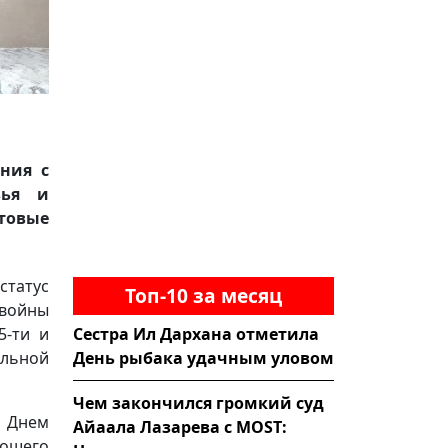
ния с
вья и
ктовые
статус
Топ-10 за месяц
 войны
Сестра Ил Дархана отметила
5-ти и
День рыбака удачным уловом
ельной
Чем закончился громкий суд
с Днем
Айаала Лазарева с MOST:
рошего