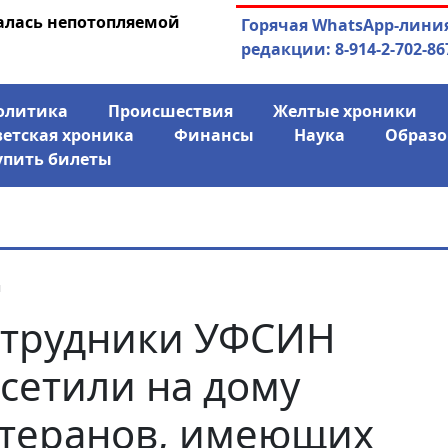
алась непотопляемой
05.08.2026
У зампрокурора Р
Горячая WhatsApp-лини
инсул
редакции: 8-914-2-702-86
олитика
Происшествия
Желтые хроники
ветская хроника
Финансы
Наука
Образо
упить билеты
я
трудники УФСИН
сетили на дому
теранов, имеющих