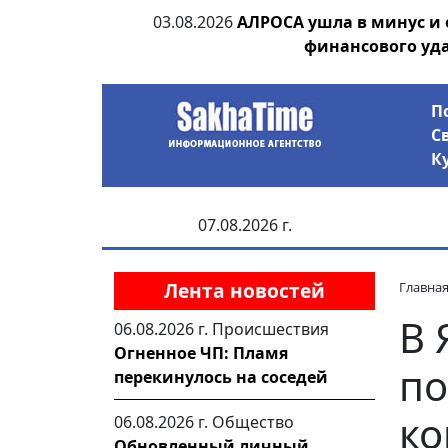
ания депутата
03.08.2026
АЛРОСА ушла в минус и
 рублей
финансового уд
П
С
К
07.08.2026 г.
Лента новостей
Главна
В 
06.08.2026 г.
Происшествия
Огненное ЧП: Пламя
по
перекинулось на соседей
ко
06.08.2026 г.
Общество
Обновленный личный