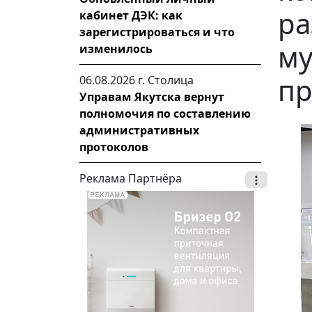
ра
кабинет ДЭК: как
зарегистрироваться и что
м
изменилось
п
06.08.2026 г.
Столица
Управам Якутска вернут
полномочия по составлению
административных
протоколов
Реклама Партнёра