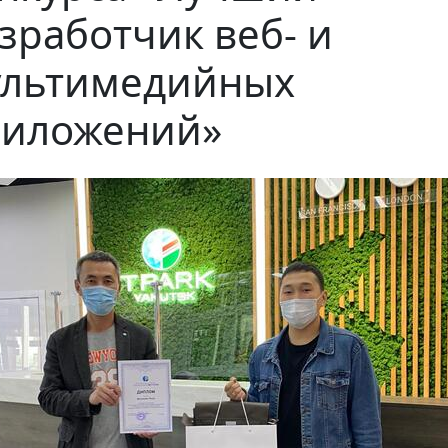
зработчик веб- и
ультимедийных
риложений»