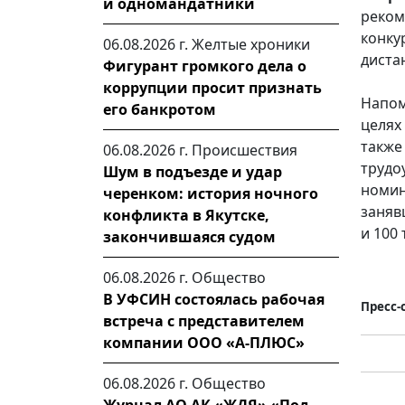
и одномандатники
реком
конк
06.08.2026 г.
Желтые хроники
диста
Фигурант громкого дела о
коррупции просит признать
Напом
его банкротом
целях
такж
06.08.2026 г.
Происшествия
трудо
Шум в подъезде и удар
номин
черенком: история ночного
заняв
конфликта в Якутске,
и 100
закончившаяся судом
06.08.2026 г.
Общество
В УФСИН состоялась рабочая
Пресс-
встреча с представителем
компании ООО «А-ПЛЮС»
06.08.2026 г.
Общество