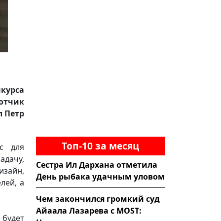
курса
отчик
 Петр
Топ-10 за месяц
ис для
дачу,
Сестра Ил Дархана отметила
изайн,
День рыбака удачным уловом
лей, а
Чем закончился громкий суд
Айаала Лазарева с MOST:
будет