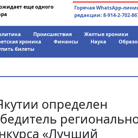
 ожидает еще одного
04.08.2026
Маринычев у П
Горячая WhatsApp-лини
ара
антикризисн
редакции: 8-914-2-702-86
олитика
Происшествия
Желтые хроники
ветская хроника
Финансы
Наука
Образо
упить билеты
я
Якутии определен
бедитель региональн
нкурса «Лучший