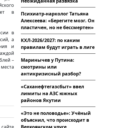
Неожиданная развязка
йского
дет в
Психиатр-нарколог Татьяна
Алексеева: «Берегите мозг. Он
пластичен, но не бессмертен»
ссии в
сий, а
КХЛ-2026/2027: по каким
ния и
правилам будут играть в лиге
каждой
Маринычев у Путина:
блей –
смотрины или
 места
антикризисный разбор?
«Саханефтегазсбыт» ввел
лимиты на АЗС южных
районов Якутии
«Это не половодье»: Учёный
объяснил, что происходит в
Верхоянском улусе
 сайте