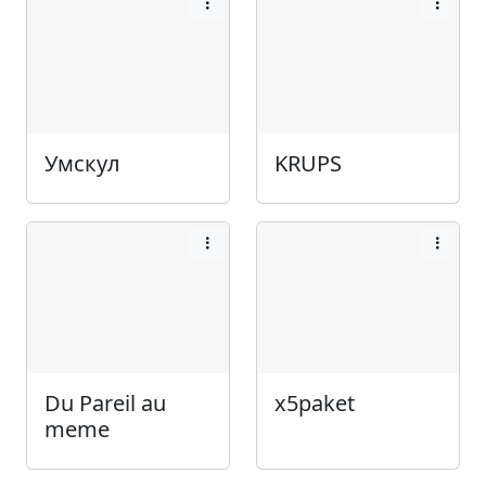
Умскул
KRUPS
Du Pareil au
x5paket
meme