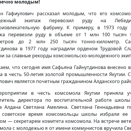
вечно молодым!
н Гафиулович рассказал молодым, что его комсомо
дежный экипаж перевозил руду на Лебеди
оизвлекательную фабрику. К примеру, в 1973 году
жа перевезли руду в объеме от 1 млн 100 тысяч 
метров до 2 млн 250 тысяч тонно-километр. Са
тдинова в 1977 году наградили орденом Трудовой Сла
ни за славные рекорды комсомольско-молодежного эки
аем, что сегодня имя Сафьяна Гайнутдинова внесено в
а в честь 50-летия золотой промышленности Якутии. 
лович является почетным гражданином Алданского рай
ероприятии в честь комсомола Якутии приняла уч
титель директора по воспитательной работе шко
а Алдана Светлана Амелина. Светлана Геннадьевна п
 советское время комсомольцы школы избрали ее
ом — секретарем комитета комсомола. На встрече вет
мола с молодежью я от имени коммунистов вручила Св