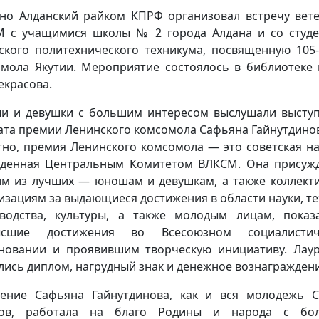
но Алданский райком КПРФ организовал встречу вет
 с учащимися школы № 2 города Алдана и со студ
ского политехнического техникума, посвященную 105
мола Якутии. Мероприятие состоялось в библиотеке
екрасова.
 и девушки с большим интересом выслушали высту
ата премии Ленинского комсомола Сафьяна Гайнутдинов
тно, премия Ленинского комсомола — это советская на
денная Центральным Комитетом ВЛКСМ. Она присуж
м из лучших — юношам и девушкам, а также коллект
изациям за выдающиеся достижения в области науки, те
водства, культуры, а также молодым лицам, пока
ысшие достижения во Всесоюзном социалистич
новании и проявившим творческую инициативу. Лау
лись диплом, нагрудный знак и денежное вознаграждени
ение Сафьяна Гайнутдинова, как и вся молодежь 
тов, работала на благо Родины и народа с бо