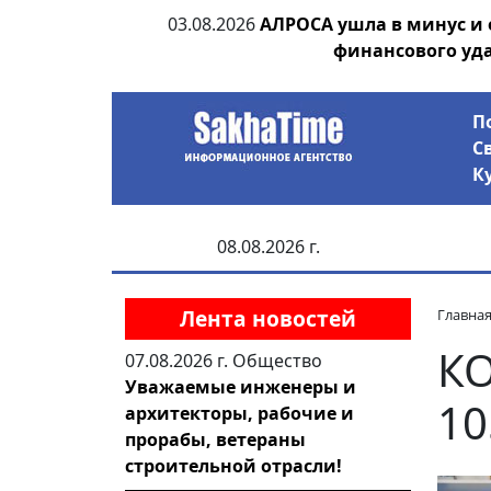
ания депутата
03.08.2026
АЛРОСА ушла в минус и
 рублей
финансового уд
П
С
К
08.08.2026 г.
Лента новостей
Главна
К
07.08.2026 г.
Общество
Уважаемые инженеры и
10
архитекторы, рабочие и
прорабы, ветераны
строительной отрасли!