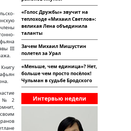
«Голос Дружбы» звучит на
льско-
теплоходе «Михаил Светлов»:
нскую
великая Лена объединила
 члены
таланты
тонно-
фьяна
Зачем Михаил Мишустин
вы III
полетел за Урал
пажа.
«Меньше, чем единица»? Нет,
 Книгу
больше чем просто посёлок!
Сафьян
Чульман в судьбе Бродского
она.
астие
Интервью недели
лы № 2
омнит,
 своим
еранов
етлане