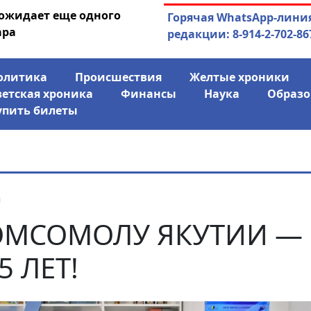
 ожидает еще одного
04.08.2026
Маринычев у П
Горячая WhatsApp-лини
ара
антикризисн
редакции: 8-914-2-702-86
олитика
Происшествия
Желтые хроники
ветская хроника
Финансы
Наука
Образо
упить билеты
я
ОМСОМОЛУ ЯКУТИИ —
5 ЛЕТ!