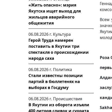
Генн
«Жить опасно»: мэрия
комсо
Якутска ищет выход для
жильцов аварийного
Всем 
общежития
значк
Якути
06.08.2026 г.
Культура
молод
Герой Труда намерен
поставить в Якутии три
спектакля о происхождении
Роза
народа саха
первы
06.08.2026 г.
Политика
Стали известны позиции
Алдан
партий в бюллетенях на
выборах в Госдуму
засл
канди
06.08.2026 г.
Происшествия
В Якутии из оборота изъяли
Sakha
400 литров сливок и суората