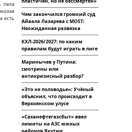
пластичен, но не бессмертен»
ь пела
колая
Чем закончился громкий суд
м есть
Айаала Лазарева с MOST:
Неожиданная развязка
КХЛ-2026/2027: по каким
правилам будут играть в лиге
Маринычев у Путина:
смотрины или
антикризисный разбор?
«Это не половодье»: Учёный
объяснил, что происходит в
Верхоянском улусе
«Саханефтегазсбыт» ввел
лимиты на АЗС южных
районов Якутии