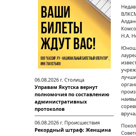
Недав
ВЛКСМ
Алдан
Комсо
Н.А. Н
Юноши
лауре
извес
учреж
лучши
06.08.2026 г.
Столица
орган
Управам Якутска вернут
произ
полномочия по составлению
наив
административных
сорев
протоколов
вруча
06.08.2026 г.
Происшествия
Покол
Рекордный штраф: Женщина
Сове