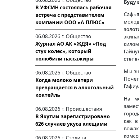
06.08.2026 г.
Общество
Буду 
В УФСИН состоялась рабочая
Сафья
встреча с представителем
моло
компании ООО «А-ПЛЮС»
золот
06.08.2026 г.
Общество
экипа
Журнал АО АК «ЖДЯ» «Под
кило
стук колес», который
Гайну
полюбили пассажиры
степе
Мы зн
06.08.2026 г.
Общество
Почет
Когда молоко матери
Гафиу
превращается в алкогольный
коктейль
На м
замес
06.08.2026 г.
Происшествия
город
В Якутии зарегистрировано
как в
626 случаев укуса клещами
вожак
комсо
06.08.2026 г.
Столица