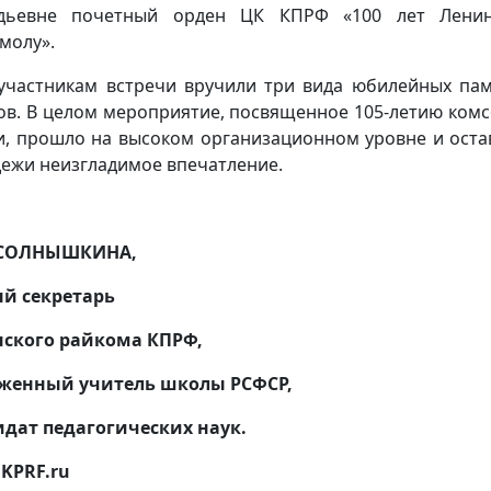
адьевне почетный орден ЦК КПРФ «100 лет Ленин
молу».
участникам встречи вручили три вида юбилейных па
ов. В целом мероприятие, посвященное 105-летию ком
и, прошло на высоком организационном уровне и оста
ежи неизгладимое впечатление.
 СОЛНЫШКИНА,
й секретарь
ского райкома КПРФ,
уженный учитель школы РСФСР,
дат педагогических наук.
KPRF.ru