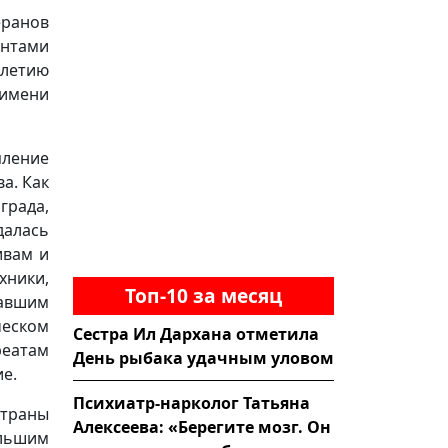
еранов
ентами
-летию
 имени
пление
а. Как
града,
далась
ивам и
хники,
Топ-10 за месяц
завшим
еском
Сестра Ил Дархана отметила
реатам
День рыбака удачным уловом
е.
Психиатр-нарколог Татьяна
Страны
Алексеева: «Берегите мозг. Он
льшим