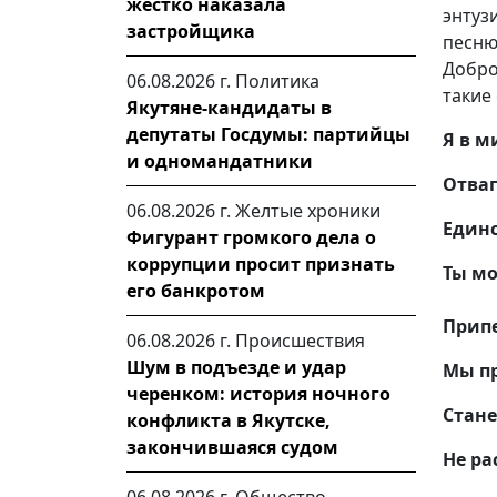
жестко наказала
энтуз
застройщика
песн
Добро
06.08.2026 г.
Политика
такие 
Якутяне-кандидаты в
депутаты Госдумы: партийцы
Я в м
и одномандатники
Отваг
06.08.2026 г.
Желтые хроники
Единс
Фигурант громкого дела о
коррупции просит признать
Ты мо
его банкротом
Припе
06.08.2026 г.
Происшествия
Шум в подъезде и удар
Мы п
черенком: история ночного
Стане
конфликта в Якутске,
закончившаяся судом
Не ра