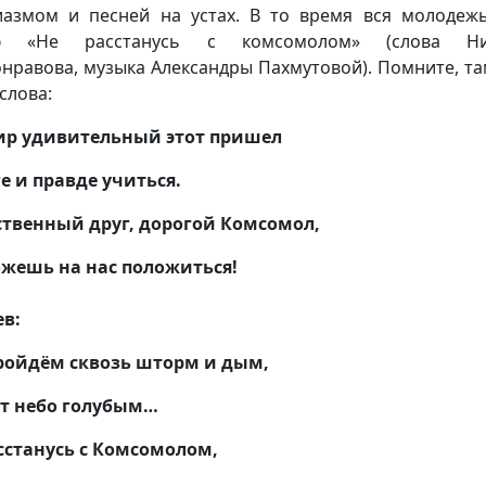
иазмом и песней на устах. В то время вся молодеж
ю «Не расстанусь с комсомолом» (слова Ни
нравова, музыка Александры Пахмутовой). Помните, та
слова:
ир удивительный этот пришел
е и правде учиться.
твенный друг, дорогой Комсомол,
жешь на нас положиться!
в:
ройдём сквозь шторм и дым,
т небо голубым…
сстанусь с Комсомолом,