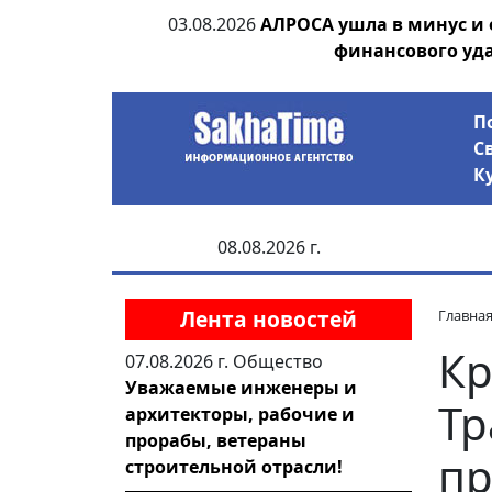
ания депутата
03.08.2026
АЛРОСА ушла в минус и
 рублей
финансового уд
П
С
К
08.08.2026 г.
Лента новостей
Главна
Кр
07.08.2026 г.
Общество
Уважаемые инженеры и
Тр
архитекторы, рабочие и
прорабы, ветераны
пр
строительной отрасли!