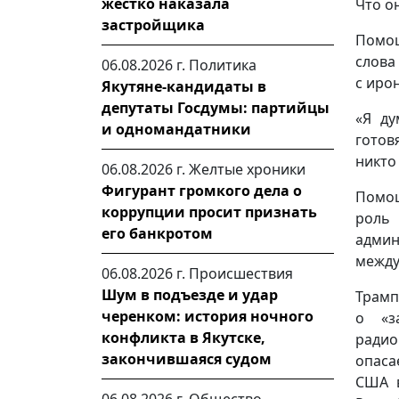
жестко наказала
Что о
застройщика
Помощ
слова
06.08.2026 г.
Политика
с иро
Якутяне-кандидаты в
депутаты Госдумы: партийцы
«Я ду
и одномандатники
готов
никто 
06.08.2026 г.
Желтые хроники
Фигурант громкого дела о
Помощ
коррупции просит признать
роль
его банкротом
адми
между
06.08.2026 г.
Происшествия
Шум в подъезде и удар
Трам
черенком: история ночного
о «з
конфликта в Якутске,
ради
закончившаяся судом
опаса
США 