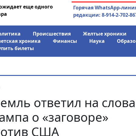
 ожидает еще одного
04.08.2026
Маринычев у П
Горячая WhatsApp-лини
ара
антикризисн
редакции: 8-914-2-702-86
олитика
Происшествия
Желтые хроники
ветская хроника
Финансы
Наука
Образо
упить билеты
я
емль ответил на слова
ампа о «заговоре»
отив США