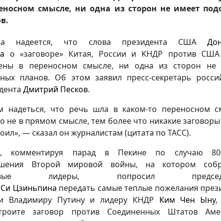
еносном смысле, ни одна из сторон не имеет по
в.
ва надеется, что слова президента США
До
а
о «заговоре» Китая, России и КНДР против США
ены в переносном смысле, ни одна из сторон не
ных планов. Об этом заявил пресс-секретарь росси
дента
Дмитрий Песков
.
м надеться, что речь шла в каком-то переносном с
то не в прямом смысле, тем более что никакие заговоры
роил», — сказал он журналистам (цитата по ТАСС).
п, комментируя парад в Пекине по случаю 80-
ршения Второй мировой войны, на котором собр
овые лидеры, попросил председа
я
Си Цзиньпина
передать самые теплые пожелания през
ии Владимиру Путину и лидеру КНДР
Ким Чен Ыну
,
троите заговор против Соединенных Штатов Амер