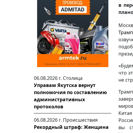
в пер
плано
Моск
Трамп
озвуч
подоб
прези
«Буде
что э
06.08.2026 г.
Столица
не ст
Управам Якутска вернут
Трам
полномочия по составлению
заве
административных
мир
протоколов
Кита
06.08.2026 г.
Происшествия
Росс
Рекордный штраф: Женщина
вы с