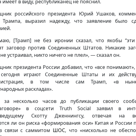
н имеет в виду, республиканец не пояснил.
ник российского президента Юрий Ушаков, комме
 Трампа, выразил надежду, что заявление было с
нией.
маю, [Трамп] не без иронии сказал, что якобы “эти
ят заговор против Соединенных Штатов. Никакие за
не устраивал, никто ничего не плел», — сказал он.
ник президента России добавил, что «все понимают»,
 сегодня играют Соединенные Штаты и их действ
нистрация, в том числе сам Трамп, «в нын
народных раскладах».
п за несколько часов до публикации своего сооб
аговоре» в соцсети Truth Social заявил в инт
оведущему Скотту Дженнингсу, отвечая на во
ется ли он риска «формирования оси» Китая и России 
в связи с саммитом
ШОС
, что «нисколько не обеспо