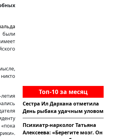
добных
нальда
 были
 имеет
йского
мысле,
 никто
Топ-10 за месяц
летия
ались
Сестра Ил Дархана отметила
теля
День рыбака удачным уловом
иденту
Психиатр-нарколог Татьяна
 «пока
Алексеева: «Берегите мозг. Он
ики».