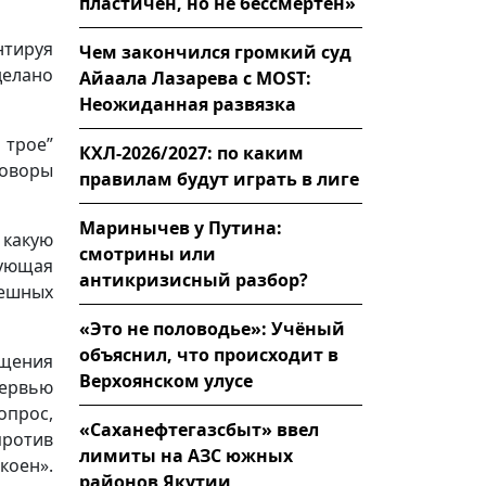
пластичен, но не бессмертен»
нтируя
Чем закончился громкий суд
делано
Айаала Лазарева с MOST:
Неожиданная развязка
 трое”
КХЛ-2026/2027: по каким
говоры
правилам будут играть в лиге
Маринычев у Путина:
 какую
смотрины или
ующая
антикризисный разбор?
ешных
«Это не половодье»: Учёный
объяснил, что происходит в
щения
Верхоянском улусе
ервью
прос,
«Саханефтегазсбыт» ввел
против
лимиты на АЗС южных
коен».
районов Якутии