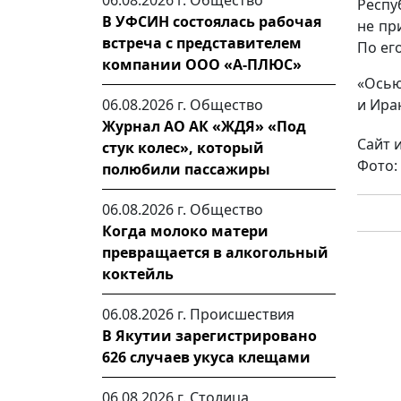
06.08.2026 г.
Общество
Респу
В УФСИН состоялась рабочая
не пр
встреча с представителем
По ег
компании ООО «А-ПЛЮС»
«Осью
06.08.2026 г.
Общество
и Иран
Журнал АО АК «ЖДЯ» «Под
Сайт 
стук колес», который
Фото:
полюбили пассажиры
06.08.2026 г.
Общество
Когда молоко матери
превращается в алкогольный
коктейль
06.08.2026 г.
Происшествия
В Якутии зарегистрировано
626 случаев укуса клещами
06.08.2026 г.
Столица