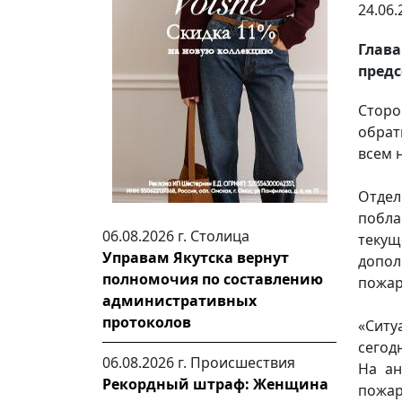
24.06.
Глав
пред
Сторо
обрат
всем 
Отдел
побла
06.08.2026 г.
Столица
теку
Управам Якутска вернут
допо
полномочия по составлению
пожар
административных
протоколов
«Сит
сегод
06.08.2026 г.
Происшествия
На ан
Рекордный штраф: Женщина
пожар