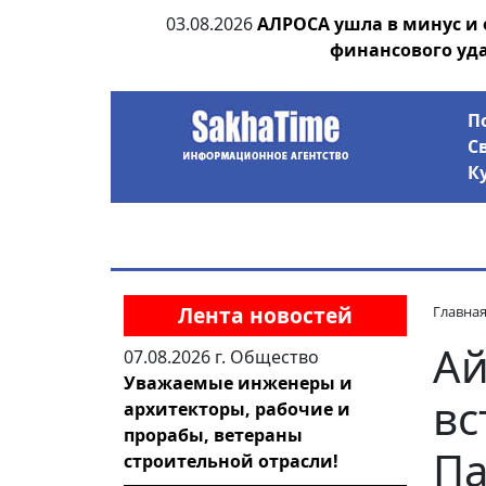
ания депутата
03.08.2026
АЛРОСА ушла в минус и
 рублей
финансового уд
П
С
К
Лента новостей
Главна
Ай
07.08.2026 г.
Общество
Уважаемые инженеры и
вс
архитекторы, рабочие и
прорабы, ветераны
П
строительной отрасли!