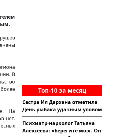
телем
вым.
трушев
печены
егиона
нии. В
ьство
более
Топ-10 за месяц
Сестра Ил Дархана отметила
День рыбака удачным уловом
я. На
в нет.
Психиатр-нарколог Татьяна
лесных
Алексеева: «Берегите мозг. Он