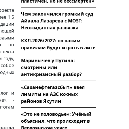
пластичен, но не бессмертен»
роекта
Чем закончился громкий суд
ее 1,5
Айаала Лазарева с MOST:
идации
Неожиданная развязка
ающей
рдыми
КХЛ-2026/2027: по каким
ия по
правилам будут играть в лиге
оекта
 году,
Маринычев у Путина:
особое
смотрины или
одных
антикризисный разбор?
«Саханефтегазсбыт» ввел
алог и
лимиты на АЗС южных
е», -
районов Якутии
итогам
«Это не половодье»: Учёный
объяснил, что происходит в
льства
Верхоянском улусе