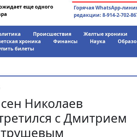
 ожидает еще одного
04.08.2026
Маринычев у П
Горячая WhatsApp-лини
ара
антикризисн
редакции: 8-914-2-702-86
олитика
Происшествия
Желтые хроники
ветская хроника
Финансы
Наука
Образо
упить билеты
я
сен Николаев
третился с Дмитрием
атрушевым