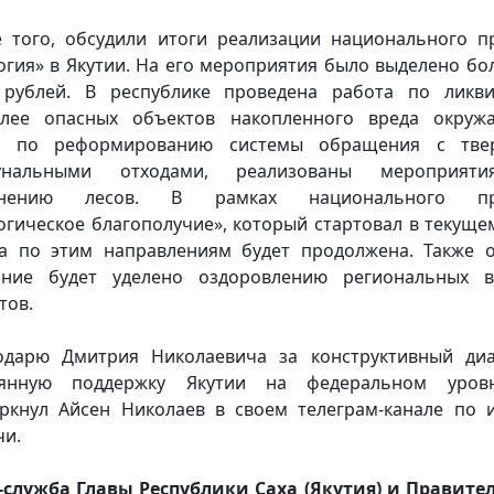
 того, обсудили итоги реализации национального п
огия» в Якутии. На его мероприятия было выделено бол
рублей. В республике проведена работа по ликв
олее опасных объектов накопленного вреда окруж
е, по реформированию системы обращения с тве
унальными отходами, реализованы мероприят
анению лесов. В рамках национального пр
огическое благополучие», который стартовал в текущем
а по этим направлениям будет продолжена. Также 
ание будет уделено оздоровлению региональных в
тов.
одарю Дмитрия Николаевича за конструктивный ди
оянную поддержку Якутии на федеральном уровн
ркнул Айсен Николаев в своем телеграм-канале по 
чи.
-служба Главы Республики Саха (Якутия) и Правите