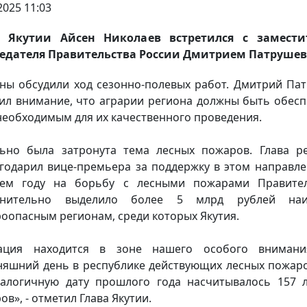
2025 11:03
а Якутии Айсен Николаев встретился с замести
седателя Правительства России Дмитрием Патруше
ны обсудили ход сезонно-полевых работ. Дмитрий Па
ил внимание, что аграрии региона должны быть обес
необходимым для их качественного проведения.
ьно была затронута тема лесных пожаров. Глава р
годарил вице-премьера за поддержку в этом направле
щем году на борьбу с лесными пожарами Правител
лнительно выделило более 5 млрд рублей наи
оопасным регионам, среди которых Якутия.
уация находится в зоне нашего особого внимани
няшний день в республике действующих лесных пожаро
алогичную дату прошлого года насчитывалось 157 
ов», - отметил Глава Якутии.