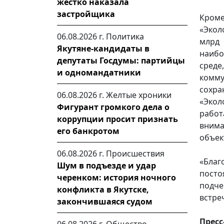
жестко наказала
застройщика
Кроме
«Экол
06.08.2026 г.
Политика
млрд 
Якутяне-кандидаты в
наиб
депутаты Госдумы: партийцы
сред
и одномандатники
комм
сохр
06.08.2026 г.
Желтые хроники
«Экол
Фигурант громкого дела о
работ
коррупции просит признать
вним
его банкротом
объек
06.08.2026 г.
Происшествия
«Благ
Шум в подъезде и удар
пост
черенком: история ночного
подче
конфликта в Якутске,
встре
закончившаяся судом
Пресс