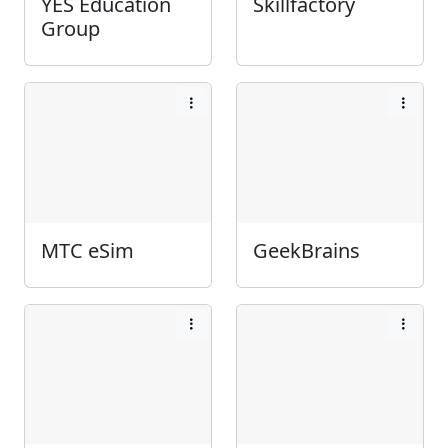
YES Education
Skillfactory
Group
МТС eSim
GeekBrains