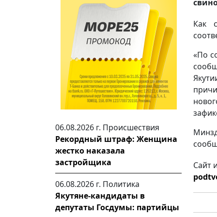
свино
Как 
соотв
«По с
сообщ
Якути
причи
ново
зафик
06.08.2026 г.
Происшествия
Минзд
Рекордный штраф: Женщина
сообщ
жестко наказала
застройщика
Сайт 
podtve
06.08.2026 г.
Политика
Якутяне-кандидаты в
депутаты Госдумы: партийцы