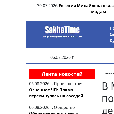
ьсах и Победе
30.07.2026
Евгения Михайлова оказ
мадам
П
С
К
06.08.2026 г.
Лента новостей
Главна
В 
06.08.2026 г.
Происшествия
Огненное ЧП: Пламя
по
перекинулось на соседей
де
06.08.2026 г.
Общество
Обновленный личный