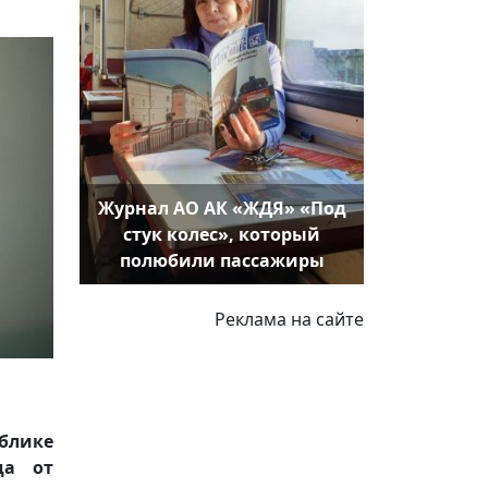
Журнал АО АК «ЖДЯ» «Под
стук колес», который
полюбили пассажиры
Реклама на сайте
ублике
да от