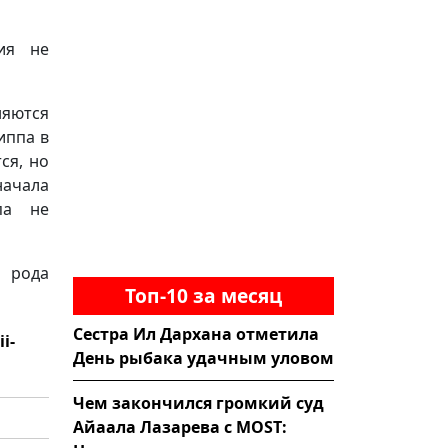
ия не
няются
иппа в
ся, но
начала
па не
о рода
Топ-10 за месяц
Сестра Ил Дархана отметила
i-
День рыбака удачным уловом
Чем закончился громкий суд
Айаала Лазарева с MOST: