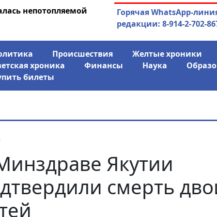
алась непотопляемой
30.07.2026
Экс-спикер Якутск
Горячая WhatsApp-лини
совладельцем го
редакции: 8-914-2-702-86
олитика
Происшествия
Желтые хроники
ветская хроника
Финансы
Наука
Образо
упить билеты
я
Минздраве Якутии
дтвердили смерть дво
тей