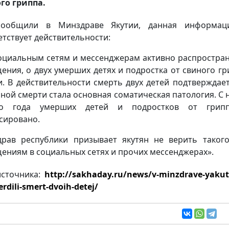
го гриппа.
сообщили в Минздраве Якутии, данная информац
етствует действительности:
оциальным сетям и мессенджерам активно распростра
ения, о двух умерших детях и подростка от свиного гр
и. В действительности смерть двух детей подтверждает
ной смерти стала основная соматическая патология. С 
го года умерших детей и подростков от грип
сировано.
рав республики призывает якутян не верить таког
ениям в социальных сетях и прочих мессенджерах».
источника:
http://sakhaday.ru/news/v-minzdrave-yakuti
rdili-smert-dvoih-detej/