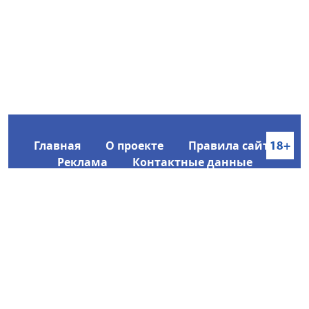
Главная
О проекте
Правила сайта
Реклама
Контактные данные
Информационное агентство SakhaTime
Главный редактор: Городецкий Ю. В.
Политика конфиденциальности
2017-2026 © Все права защищены.