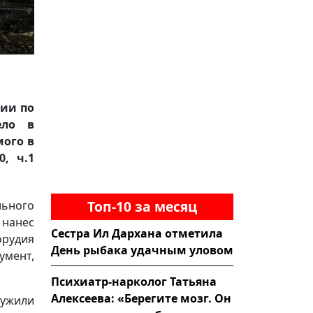
сии по
ело в
мого в
0, ч.1
Топ-10 за месяц
ьного
 нанес
Сестра Ил Дархана отметила
орудия
День рыбака удачным уловом
мент,
Психиатр-нарколог Татьяна
Алексеева: «Берегите мозг. Он
ужили