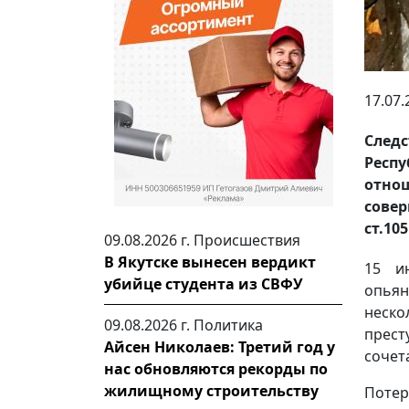
17.07.
Следс
Респ
отнош
совер
ст.10
09.08.2026 г.
Происшествия
В Якутске вынесен вердикт
15 и
убийце студента из СВФУ
опьян
неско
09.08.2026 г.
Политика
прес
Айсен Николаев: Третий год у
сочет
нас обновляются рекорды по
жилищному строительству
Поте