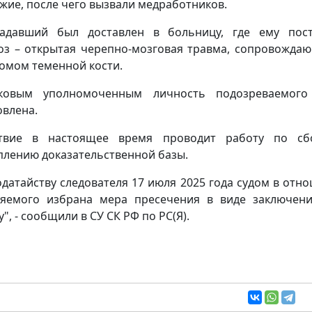
жие, после чего вызвали медработников.
адавший был доставлен в больницу, где ему пос
оз – открытая черепно-мозговая травма, сопровожда
омом теменной кости.
тковым уполномоченным личность подозреваемого
овлена.
ствие в настоящее время проводит работу по сб
плению доказательственной базы.
одатайству следователя 17 июля 2025 года судом в отн
яемого избрана мера пресечения в виде заключен
", - сообщили в СУ СК РФ по РС(Я).