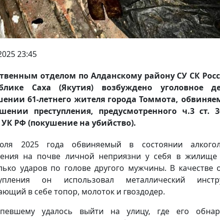
2025 23:45
твенным отделом по Алданскому району СУ СК Рос
ублике Саха (Якутия) возбуждено уголовное д
ении 61-летнего жителя города Томмота, обвиняе
шении преступления, предусмотренного ч.3 ст. 3
5 УК РФ (покушение на убийство).
юля 2025 года обвиняемый в состоянии алкогол
ения на почве личной неприязни у себя в жилище
лько ударов по голове другого мужчины. В качестве 
тупления он использовал металлический инстру
ающий в себе топор, молоток и гвоздодер.
рпевшему удалось выйти на улицу, где его обнар