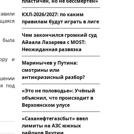
пластичен, но не бессмертен»
тавили
КХЛ-2026/2027: по каким
ющаяся
правилам будут играть в лиге
Чем закончился громкий суд
 была
Айаала Лазарева с MOST:
Неожиданная развязка
ору и
Маринычев у Путина:
смотрины или
антикризисный разбор?
ошении
ия под
«Это не половодье»: Учёный
объяснил, что происходит в
Верхоянском улусе
«Саханефтегазсбыт» ввел
лимиты на АЗС южных
районов Якутии