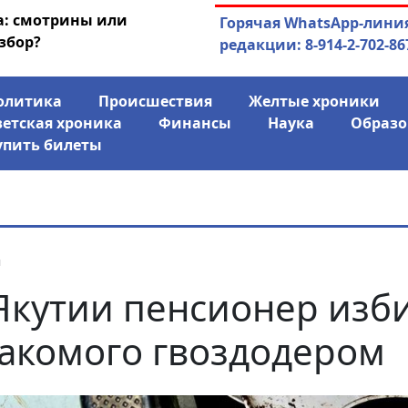
а: смотрины или
03.08.2026
АЛРОСА ушла в ми
Горячая WhatsApp-лини
збор?
финансово
редакции: 8-914-2-702-86
олитика
Происшествия
Желтые хроники
ветская хроника
Финансы
Наука
Образо
упить билеты
я
Якутии пенсионер изб
акомого гвоздодером