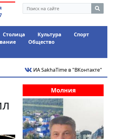
нус и ожидает еще одного
05.08.2026
"ПАРК С
я
го удара
шокиро
7
Столица
Культура
Спорт
вание
Общество
ИА SakhaTime в "ВКонтакте"
Молния
ил