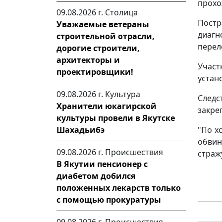
прохо
09.08.2026 г.
Столица
Постр
Уважаемые ветераны
диагн
строительной отрасли,
перел
дорогие строители,
архитекторы и
Учас
проектировщики!
устан
09.08.2026 г.
Культура
След
Хранители юкагирской
закре
культуры провели в Якутске
Шахадьибэ
"По х
обвин
09.08.2026 г.
Происшествия
стражу
В Якутии пенсионер с
диабетом добился
положенных лекарств только
с помощью прокуратуры