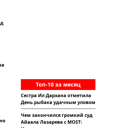
од
на
Топ-10 за месяц
Сестра Ил Дархана отметила
День рыбака удачным уловом
Чем закончился громкий суд
рно
Айаала Лазарева с MOST: