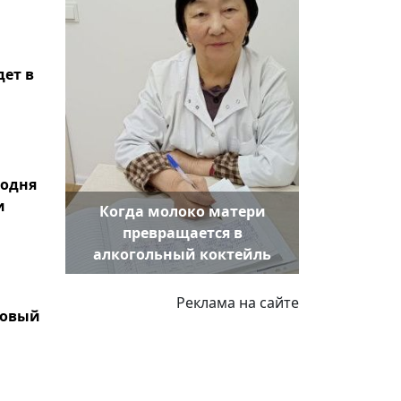
ет в
годня
и
Когда молоко матери
превращается в
алкогольный коктейль
Реклама на сайте
новый