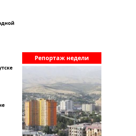
одной
Репортаж недели
утске
не