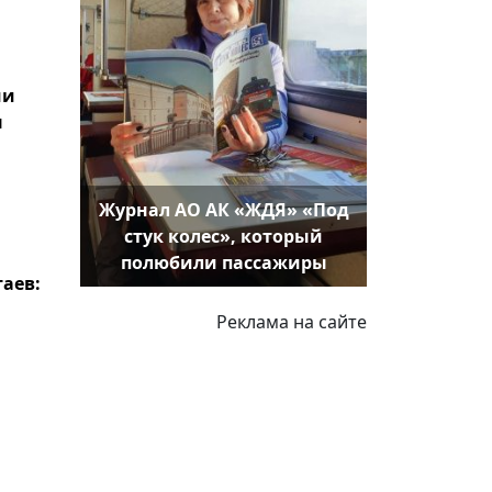
ии
ы
Журнал АО АК «ЖДЯ» «Под
стук колес», который
полюбили пассажиры
аев:
Реклама на сайте