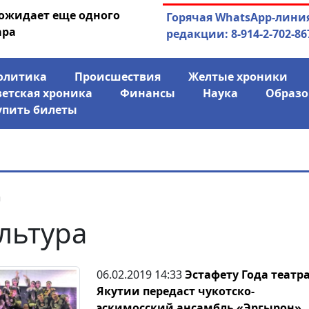
 ожидает еще одного
04.08.2026
Маринычев у П
Горячая WhatsApp-лини
ара
антикризисн
редакции: 8-914-2-702-86
олитика
Происшествия
Желтые хроники
ветская хроника
Финансы
Наука
Образо
упить билеты
я
льтура
06.02.2019 14:33
Эстафету Года театр
Якутии передаст чукотско-
эскимосский ансамбль «Эргырон»