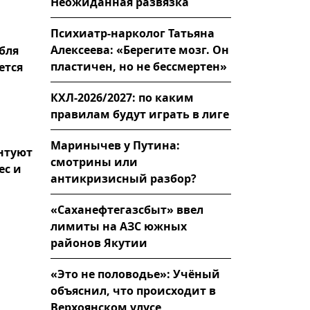
Неожиданная развязка
Психиатр-нарколог Татьяна
Алексеева: «Берегите мозг. Он
бля
пластичен, но не бессмертен»
ется
КХЛ-2026/2027: по каким
правилам будут играть в лиге
Маринычев у Путина:
нтуют
смотрины или
ес и
антикризисный разбор?
«Саханефтегазсбыт» ввел
лимиты на АЗС южных
районов Якутии
«Это не половодье»: Учёный
объяснил, что происходит в
Верхоянском улусе