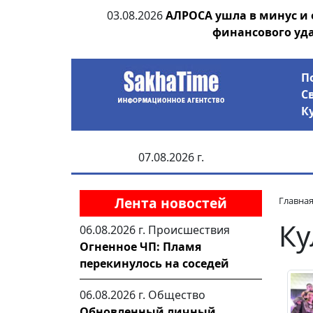
ии выявила на
03.08.2026
АЛРОСА ушла в минус и
анцев
финансового уд
П
С
К
07.08.2026 г.
Лента новостей
Главна
Ку
06.08.2026 г.
Происшествия
Огненное ЧП: Пламя
перекинулось на соседей
06.08.2026 г.
Общество
Обновленный личный