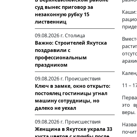
суд вынес приговор за
Каши:
незаконную рубку 15
рацио
лиственниц
приде
09.08.2026 г.
Столица
Вмест
Важно: Строителей Якутска
расти
поздравили с
отсут
профессиональным
арахи
праздником
Кален
09.08.2026 г.
Происшествия
11 – 1
Ключ в замке, окно открыто:
постоялец гостиницы угнал
Перва
машину сотрудницы, но
это в
далеко не уехал
веры.
09.08.2026 г.
Происшествия
Назва
Женщина в Якутске украла 33
почит
куста цветов с клумбы после