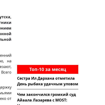
тска,
ники
ением
онной
льной
сенний
ою, на
езают,
Топ-10 за месяц
 Всего
Сестра Ил Дархана отметила
День рыбака удачным уловом
держку
емьями
Чем закончился громкий суд
еко от
Айаала Лазарева с MOST: