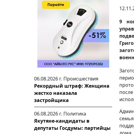
12.11.
9 но
упр
подв
Григ
заго
военн
Загот
перио
06.08.2026 г.
Происшествия
прото
Рекордный штраф: Женщина
после
жестко наказала
испол
застройщика
Админ
06.08.2026 г.
Политика
семья
Якутяне-кандидаты в
подде
депутаты Госдумы: партийцы
дома,