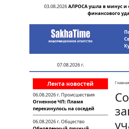
ания депутата
03.08.2026
АЛРОСА ушла в минус и
 рублей
финансового уд
П
С
К
07.08.2026 г.
Лента новостей
Главна
Со
06.08.2026 г.
Происшествия
Огненное ЧП: Пламя
за
перекинулось на соседей
уч
06.08.2026 г.
Общество
Обновленный личный