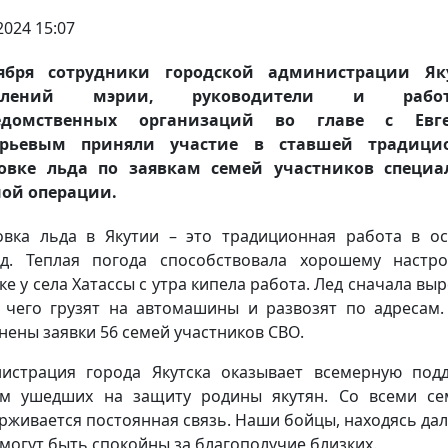
2024 15:07
ября сотрудники городской администрации Яку
авлений мэрии, руководители и работ
едомственных организаций во главе с Евг
орьевым приняли участие в ставшей традици
товке льда по заявкам семей участников специа
ой операции.
овка льда в Якутии – это традиционная работа в о
д. Теплая погода способствовала хорошему настр
ке у села Хатассы с утра кипела работа. Лед сначала выр
 чего грузят на автомашины и развозят по адресам.
нены заявки 56 семей участников СВО.
истрация города Якутска оказывает всемерную под
м ушедших на защиту родины якутян. Со всеми с
рживается постоянная связь. Наши бойцы, находясь дал
 могут быть спокойны за благополучие близких.