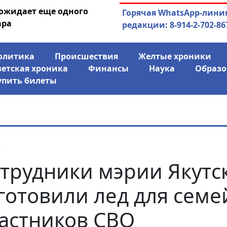
 ожидает еще одного
04.08.2026
Маринычев у П
Горячая WhatsApp-лини
ара
антикризисн
редакции: 8-914-2-702-86
олитика
Происшествия
Желтые хроники
ветская хроника
Финансы
Наука
Образо
упить билеты
я
трудники мэрии Якутс
готовили лед для семе
астников СВО