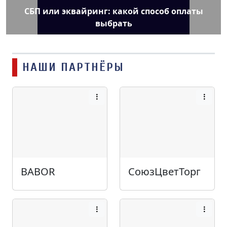
СБП или эквайринг: какой способ оплаты
выбрать
НАШИ ПАРТНЁРЫ
BABOR
СоюзЦветТорг