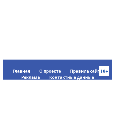
Главная
О проекте
Правила сайта
Реклама
Контактные данные
Информационное агентство SakhaTime
Главный редактор: Городецкий Ю. В.