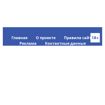
Главная
О проекте
Правила сайта
Реклама
Контактные данные
Информационное агентство SakhaTime
Главный редактор: Городецкий Ю. В.
Политика конфиденциальности
2017-2026 © Все права защищены.
Любое использование текстовых материалов с сайта
Информационного агентства SakhaTime на иных