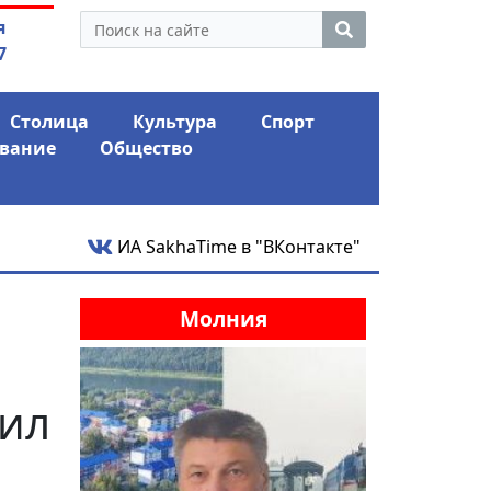
 экс-депутат Ил Тумэна
04.08.2026
Мариныче
я
ном сапоге» России
антикри
7
Столица
Культура
Спорт
вание
Общество
ИА SakhaTime в "ВКонтакте"
Молния
сил