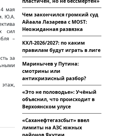
пластичен, но не бессмертен»
14 мая
Чем закончился громкий суд
. Ю.А.
Айаала Лазарева с MOST:
ктива
Неожиданная развязка
х сил
мбля –
КХЛ-2026/2027: по каким
правилам будут играть в лиге
сть за
Маринычев у Путина:
льными
смотрины или
антикризисный разбор?
 этаж,
«Это не половодье»: Учёный
объяснил, что происходит в
Верхоянском улусе
«Саханефтегазсбыт» ввел
лимиты на АЗС южных
районов Якутии