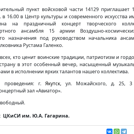
ительный пункт войсковой части 14129 приглашает 
г. в 16.00 в Центр культуры и современного искусства им
рина на праздничный концерт творческого колле
ертного ансамбля 15 армии Воздушно-космически
го назначения под руководством начальника анса
лковника Рустама Галенко.
всех, кто ценит воинские традиции, патриотизм и гордо
страну в этот особенный вечер, насыщенный музыка
ами в исполнении ярких талантов нашего коллектива.
о проведения: г.
Якутск
, ул. Можайского, д. 25, 3
онцертный зал «Авиатор».
свободный.
:
ЦКиСИ им. Ю.А. Гагарина.