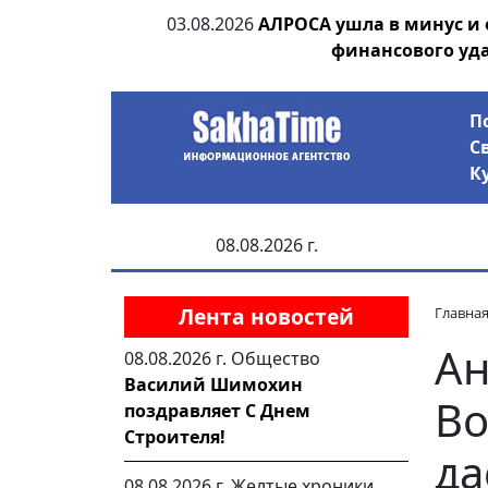
ии выявила на
03.08.2026
АЛРОСА ушла в минус и
анцев
финансового уд
П
С
К
08.08.2026 г.
Лента новостей
Главна
Ан
08.08.2026 г.
Общество
Василий Шимохин
Во
поздравляет С Днем
Строителя!
да
08.08.2026 г.
Желтые хроники