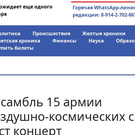
 ожидает еще одного
04.08.2026
Маски сброшены:
Горячая WhatsApp-лини
ара
заявил о «колониаль
редакции: 8-914-2-702-86
олитика
Происшествия
Желтые хроники
ветская хроника
Финансы
Наука
Образо
упить билеты
я
самбль 15 армии
здушно-космических 
ст концерт