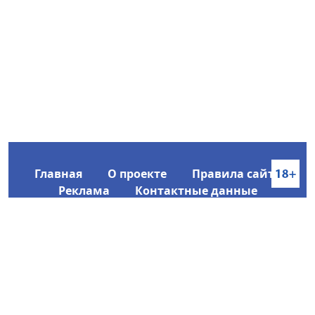
Главная
О проекте
Правила сайта
Реклама
Контактные данные
Информационное агентство SakhaTime
Главный редактор: Городецкий Ю. В.
Политика конфиденциальности