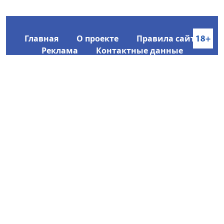
Главная
О проекте
Правила сайта
Реклама
Контактные данные
Информационное агентство SakhaTime
Главный редактор: Городецкий Ю. В.
Политика конфиденциальности
2017-2026 © Все права защищены.
Любое использование текстовых материалов с сайта
Информационного агентства SakhaTime на иных
ресурсах в сети Интернет гиперссылка на источник
обязательна.
Фотографии, видеоматериалы, иные иллюстрации
могут быть использованы только с письменного