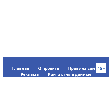
Главная
О проекте
Правила сайта
Реклама
Контактные данные
Информационное агентство SakhaTime
Главный редактор: Городецкий Ю. В.