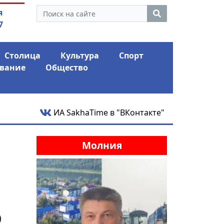
нус и ожидает еще одного
04.08.2026
Мариныче
я
го удара
антикри
7
Столица
Культура
Спорт
вание
Общество
ИА SakhaTime в "ВКонтакте"
Молния
о