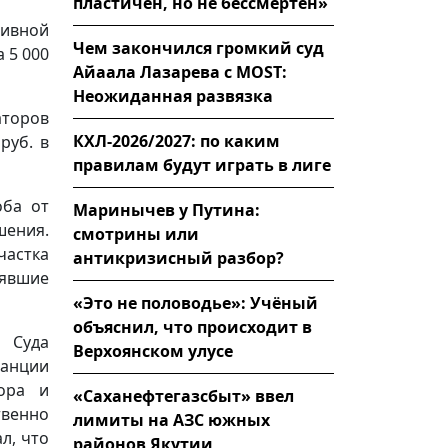
пластичен, но не бессмертен»
тивной
Чем закончился громкий суд
 5 000
Айаала Лазарева с MOST:
Неожиданная развязка
аторов
КХЛ-2026/2027: по каким
руб. в
правилам будут играть в лиге
оба от
Маринычев у Путина:
шения.
смотрины или
частка
антикризисный разбор?
лявшие
«Это не половодье»: Учёный
объяснил, что происходит в
 Суда
Верхоянском улусе
танции
ора и
«Саханефтегазсбыт» ввел
венно
лимиты на АЗС южных
л, что
районов Якутии