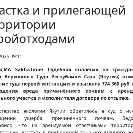
астка и прилегающей
рритории
ройотходами
2026 09:11
ск,ИА SakhaTime/ Судебная коллегия по гражда
м Верховного Суда Республики Саха (Якутия) отм
ие суда первой инстанции и взыскала 774 360 руб. 
ещения вреда причинённого почвам с аренд
ьного участка и исполнителя договора по отсыпке.
стерство экологии Якутии обратилось в суд с ис
ещении ущерба, причиненного почвам. Ведо
новило, что на арендуемой ответчиками террито
гающих участках в прибрежной зоне безымянного в