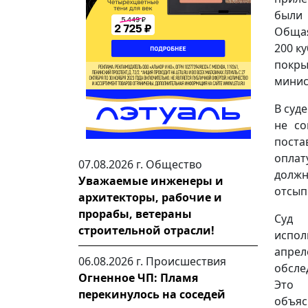
были
Общая
200 к
покры
минис
В суд
не со
поста
оплат
07.08.2026 г.
Общество
должн
Уважаемые инженеры и
отсып
архитекторы, рабочие и
прорабы, ветераны
Суд 
строительной отрасли!
испол
апре
06.08.2026 г.
Происшествия
обсле
Огненное ЧП: Пламя
Это 
перекинулось на соседей
объяс