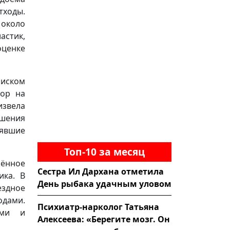
ходы.
 около
астик,
оценке
 иском
вор на
извела
ушения
лявшие
Топ-10 за месяц
ённое
Сестра Ил Дархана отметила
ика. В
День рыбака удачным уловом
здное
одами.
Психиатр-нарколог Татьяна
ями и
Алексеева: «Берегите мозг. Он