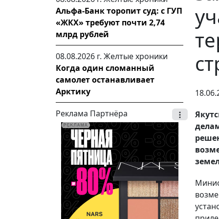
уч
Альфа-Банк торопит суд: с ГУП
«ЖКХ» требуют почти 2,74
те
млрд рублей
ст
08.08.2026 г.
Желтые хроники
Когда один сломанный
самолет останавливает
Арктику
18.06.
Реклама Партнёра
Якут
дела
решен
возм
земел
Мини
возм
уста
приле