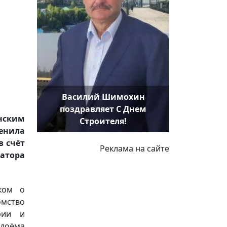
Василий Шимохин
поздравляет С Днем
нским
Строителя!
енила
в счёт
Реклама на сайте
атора
ком о
мство
рии и
одоёма