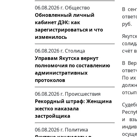
06.08.2026 г.
Общество
В сен
Обновленный личный
ответ
кабинет ДЭК: как
руб.
зарегистрироваться и что
Якутс
изменилось
солид
06.08.2026 г.
Столица
счёт 
Управам Якутска вернут
В Вер
полномочия по составлению
ответ
административных
По их
протоколов
должн
отсып
06.08.2026 г.
Происшествия
Рекордный штраф: Женщина
Суде
жестко наказала
Респу
застройщика
и вз
инди
06.08.2026 г.
Политика
осуще