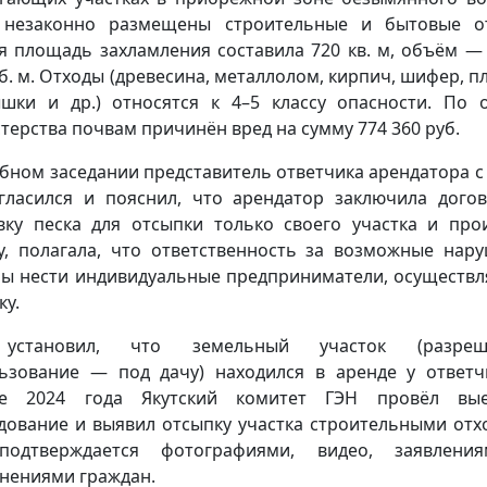
 незаконно размещены строительные и бытовые от
 площадь захламления составила 720 кв. м, объём —
уб. м. Отходы (древесина, металлолом, кирпич, шифер, пл
шки и др.) относятся к 4–5 классу опасности. По 
терства почвам причинён вред на сумму 774 360 руб.
ебном заседании представитель ответчика арендатора с
гласился и пояснил, что арендатор заключила дого
вку песка для отсыпки только своего участка и про
у, полагала, что ответственность за возможные нар
ы нести индивидуальные предприниматели, осуществ
ку.
установил, что земельный участок (разреш
ьзование — под дачу) находился в аренде у ответч
ле 2024 года Якутский комитет ГЭН провёл вые
дование и выявил отсыпку участка строительными отх
подтверждается фотографиями, видео, заявлени
нениями граждан.