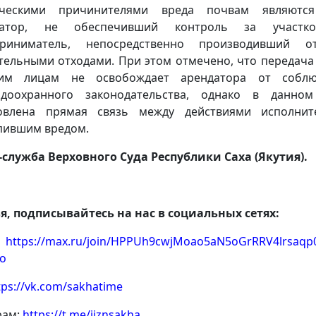
ическими причинителями вреда почвам являются
датор, не обеспечивший контроль за участк
приниматель, непосредственно производивший от
тельными отходами. При этом отмечено, что передача
ьим лицам не освобождает арендатора от соблю
одоохранного законодательства, однако в данном
новлена прямая связь между действиями исполнит
пившим вредом.
-служба Верховного Суда Республики Саха (Якутия).
я, подписывайтесь на нас в социальных сетях:
https://max.ru/join/HPPUh9cwjMoao5aN5oGrRRV4lrsaqp0
o
tps://vk.com/sakhatime
рам:
https://t.me/jiznsakha