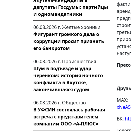
Якутяне-кандидаты в
факт
депутаты Госдумы: партийцы
арен
и одномандатники
пред
строи
06.08.2026 г.
Желтые хроники
трет
Фигурант громкого дела о
прир
коррупции просит признать
уста
его банкротом
насту
06.08.2026 г.
Происшествия
Пресс
Шум в подъезде и удар
черенком: история ночного
конфликта в Якутске,
Друзь
закончившаяся судом
МАХ:
06.08.2026 г.
Общество
xNeA5
В УФСИН состоялась рабочая
встреча с представителем
ВК:
ht
компании ООО «А-ПЛЮС»
Телег