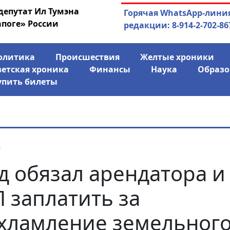
депутат Ил Тумэна
03.08.2026
АЛРОСА ушла в ми
Горячая WhatsApp-лини
апоге» России
финансово
редакции: 8-914-2-702-86
олитика
Происшествия
Желтые хроники
ветская хроника
Финансы
Наука
Образо
упить билеты
я
д обязал арендатора и
 заплатить за
хламление земельног