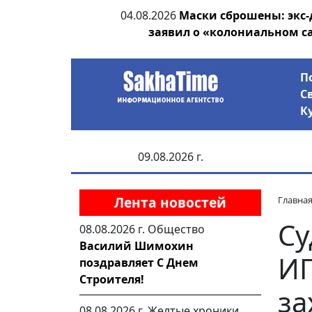
ии выявила на
04.08.2026
Маски сброшены: экс-
анцев
заявил о «колониальном с
П
С
К
09.08.2026 г.
Лента новостей
Главна
Су
08.08.2026 г.
Общество
Василий Шимохин
ИП
поздравляет С Днем
Строителя!
за
08.08.2026 г.
Желтые хроники