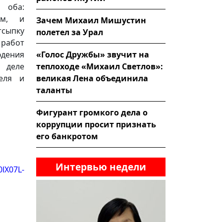
 оба:
ом, и
Зачем Михаил Мишустин
сыпку
полетел за Урал
 работ
«Голос Дружбы» звучит на
дения
теплоходе «Михаил Светлов»:
 деле
великая Лена объединила
еля и
таланты
Фигурант громкого дела о
коррупции просит признать
его банкротом
Интервью недели
lX07L-