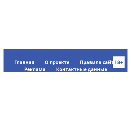
Главная
О проекте
Правила сайта
Реклама
Контактные данные
Информационное агентство SakhaTime
Главный редактор: Городецкий Ю. В.
Политика конфиденциальности
2017-2026 © Все права защищены.