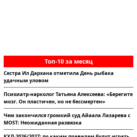
Топ-10 за месяц
Сестра Ил Дархана отметила День рыбака
удачным уловом
Психиатр-нарколог Татьяна Алексеева: «Берегите
мозг. Он пластичен, но не бессмертен»
Чем закончился громкий суд Айаала Лазарева с
MOST: Неожиданная развязка
КХЛ-2026/2027: по каким правилам будут играть