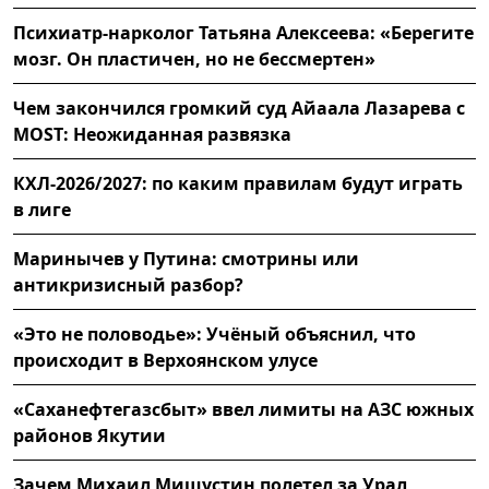
Психиатр-нарколог Татьяна Алексеева: «Берегите
мозг. Он пластичен, но не бессмертен»
Чем закончился громкий суд Айаала Лазарева с
MOST: Неожиданная развязка
КХЛ-2026/2027: по каким правилам будут играть
в лиге
Маринычев у Путина: смотрины или
антикризисный разбор?
«Это не половодье»: Учёный объяснил, что
происходит в Верхоянском улусе
«Саханефтегазсбыт» ввел лимиты на АЗС южных
районов Якутии
Зачем Михаил Мишустин полетел за Урал