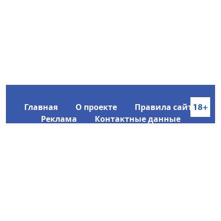
Главная
О проекте
Правила сайта
Реклама
Контактные данные
Информационное агентство SakhaTime
Главный редактор: Городецкий Ю. В.
Политика конфиденциальности
2017-2026 © Все права защищены.