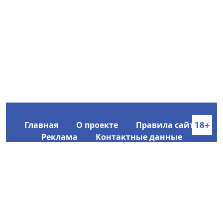
Главная
О проекте
Правила сайта
Реклама
Контактные данные
Информационное агентство SakhaTime
Главный редактор: Городецкий Ю. В.
Политика конфиденциальности