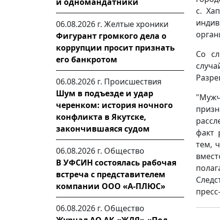
и одномандатники
с. Ха
инди
06.08.2026 г.
Желтые хроники
орган
Фигурант громкого дела о
коррупции просит признать
Со сл
его банкротом
случ
Разре
06.08.2026 г.
Происшествия
Шум в подъезде и удар
"Мужч
черенком: история ночного
призн
конфликта в Якутске,
рассл
закончившаяся судом
факт 
тем, 
06.08.2026 г.
Общество
вмест
В УФСИН состоялась рабочая
полаг
встреча с представителем
Следс
компании ООО «А-ПЛЮС»
пресс
06.08.2026 г.
Общество