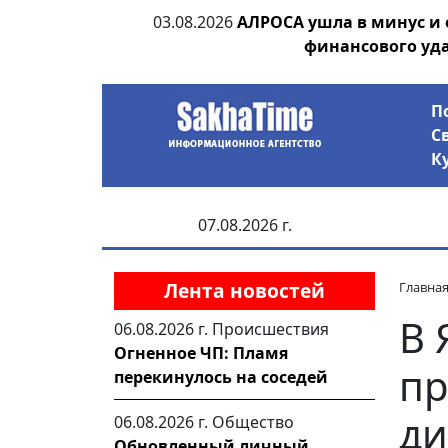
ии выявила на
03.08.2026
АЛРОСА ушла в минус и
анцев
финансового уд
П
С
К
07.08.2026 г.
Лента новостей
Главна
В 
06.08.2026 г.
Происшествия
Огненное ЧП: Пламя
пр
перекинулось на соседей
ди
06.08.2026 г.
Общество
Обновленный личный