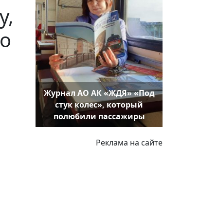
у,
со
Журнал АО АК «ЖДЯ» «Под
стук колес», который
полюбили пассажиры
Реклама на сайте