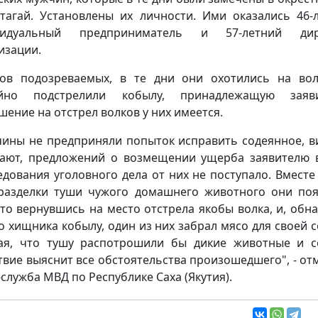
птагай. Установлены их личности. Ими оказались 46-
видуальный предприниматель и 57-летний дир
изации.
ов подозреваемых, в те дни они охотились на во
айно подстрелили кобылу, принадлежащую заяви
шение на отстрел волков у них имеется.
ины не предприняли попыток исправить содеянное, в
ают, предложений о возмещении ущерба заявителю 
едования уголовного дела от них не поступало. Вместе 
разделки туши чужого домашнего животного они по
что вернувшись на место отстрела якобы волка, и, обн
о хищника кобылу, один из них забрал мясо для своей с
ая, что тушу распотрошили бы дикие животные и с
твие выяснит все обстоятельства произошедшего", - от
-служба МВД по Республике Саха (Якутия).