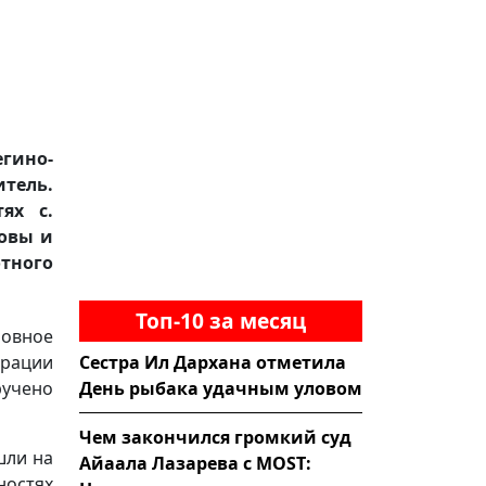
гино-
итель.
ях с.
ловы и
тного
Топ-10 за месяц
ловное
Сестра Ил Дархана отметила
ерации
День рыбака удачным уловом
учено
Чем закончился громкий суд
шли на
Айаала Лазарева с MOST:
ностях