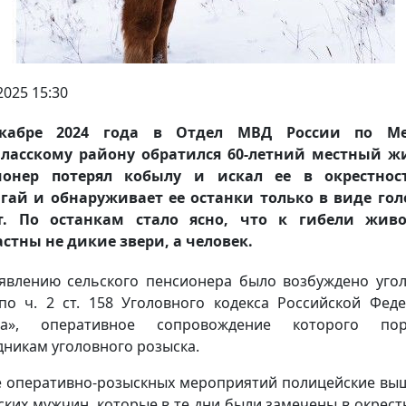
2025 15:30
кабре 2024 года в Отдел МВД России по Ме
ласскому району обратился 60-летний местный ж
ионер потерял кобылу и искал ее в окрестност
гай и обнаруживает ее останки только в виде го
т. По останкам стало ясно, что к гибели живо
стны не дикие звери, а человек.
явлению сельского пенсионера было возбуждено уго
по ч. 2 ст. 158 Уголовного кодекса Российской Фед
жа», оперативное сопровождение которого пор
дникам уголовного розыска.
е оперативно-розыскных мероприятий полицейские вы
ских мужчин, которые в те дни были замечены в окрест