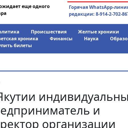
 ожидает еще одного
04.08.2026
Маринычев у П
Горячая WhatsApp-лини
ара
антикризисн
редакции: 8-914-2-702-86
олитика
Происшествия
Желтые хроники
ветская хроника
Финансы
Наука
Образо
упить билеты
я
Якутии индивидуальн
едприниматель и
ректор организации