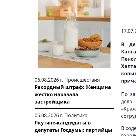
17.07.
В де
Канга
Пенс
Хапта
копы
06.08.2026 г.
Происшествия
прича
Рекордный штраф: Женщина
По за
жестко наказала
дело 
застройщика
«Кра
06.08.2026 г.
Политика
сотру
Якутяне-кандидаты в
В ход
депутаты Госдумы: партийцы
город