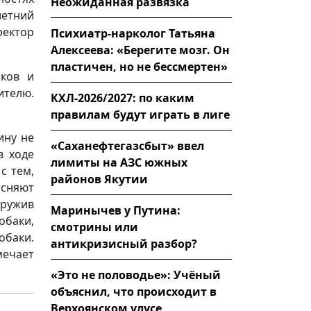
Неожиданная развязка
летний
ектор
Психиатр-нарколог Татьяна
Алексеева: «Берегите мозг. Он
пластичен, но не бессмертен»
лков и
телю.
КХЛ-2026/2027: по каким
правилам будут играть в лиге
ину не
«Саханефтегазсбыт» ввел
в ходе
лимиты на АЗС южных
с тем,
районов Якутии
ясняют
аружив
Маринычев у Путина:
обаки,
смотрины или
обаки.
антикризисный разбор?
мечает
«Это не половодье»: Учёный
объяснил, что происходит в
Верхоянском улусе