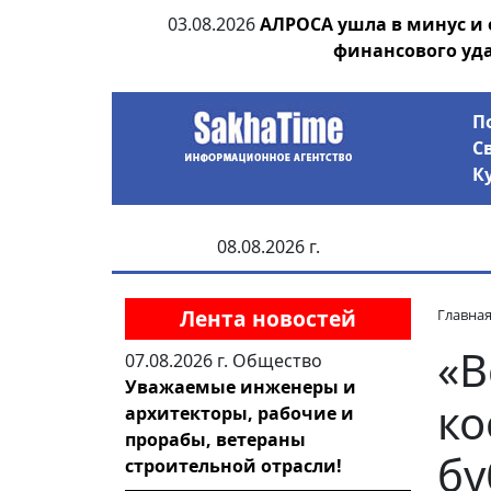
ания депутата
03.08.2026
АЛРОСА ушла в минус и
 рублей
финансового уд
П
С
К
08.08.2026 г.
Лента новостей
Главна
«В
07.08.2026 г.
Общество
Уважаемые инженеры и
ко
архитекторы, рабочие и
прорабы, ветераны
бу
строительной отрасли!