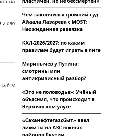
пластичен, но не бессмертен»
кта на
Чем закончился громкий суд
Айаала Лазарева с MOST:
9 июля
Неожиданная развязка
КХЛ-2026/2027: по каким
правилам будут играть в лиге
Маринычев у Путина:
смотрины или
антикризисный разбор?
 сайте
«Это не половодье»: Учёный
объяснил, что происходит в
Верхоянском улусе
«Саханефтегазсбыт» ввел
лимиты на АЗС южных
районов Якутии