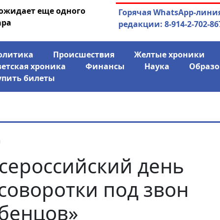
 ожидает еще одного
04.08.2026
Маринычев у П
Горячая WhatsApp-лини
ара
антикризисн
редакции: 8-914-2-702-86
олитика
Происшествия
Желтые хроники
ветская хроника
Финансы
Наука
Образо
упить билеты
я
сероссийский день
соворотки под звон
бенцов»