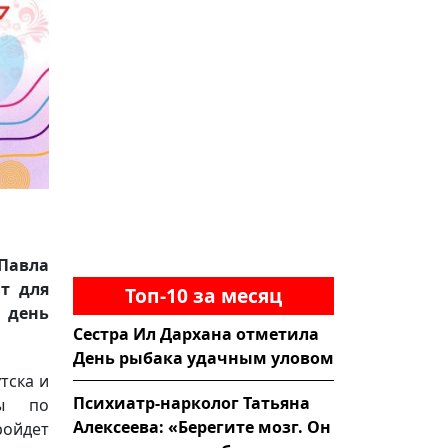
Павла
т для
Топ-10 за месяц
 день
Сестра Ил Дархана отметила
День рыбака удачным уловом
тска и
Психиатр-нарколог Татьяна
сы по
Алексеева: «Берегите мозг. Он
ойдет