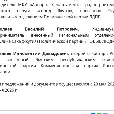
одителя МКУ «Аппарат Департамента градостроител
дского округа «город Якутск», внесенная Яку
нальным отделением Политической партии ЛДПР;
иколаев Василий Петрович
, Индивидуа
приниматель, внесенный Региональным отделен
блике Саха (Якутия) Политической партии «НОВЫЕ ЛЮДИ
сильев Иннокентий Давыдович
, второй секретарь Р
, внесенный Якутским республиканским отдел
тической партии Коммунистическая партия Росси
ации.
 предложений и документов осуществлялся с 20 мая 2026
я 2026 г.