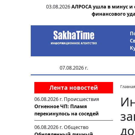
ания депутата
03.08.2026
АЛРОСА ушла в минус и
 рублей
финансового уд
П
С
К
07.08.2026 г.
Лента новостей
Главна
Ин
06.08.2026 г.
Происшествия
Огненное ЧП: Пламя
за
перекинулось на соседей
до
06.08.2026 г.
Общество
Обновленный личный