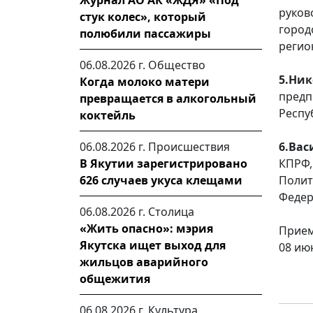
Журнал АО АК «ЖДЯ» «Под
руков
стук колес», который
горо
полюбили пассажиры
регио
06.08.2026 г.
Общество
5.Н
Когда молоко матери
пред
превращается в алкогольный
Респу
коктейль
06.08.2026 г.
Происшествия
6.Ва
В Якутии зарегистрировано
КПРФ
626 случаев укуса клещами
Поли
Федер
06.08.2026 г.
Столица
«Жить опасно»: мэрия
Прием
Якутска ищет выход для
08 июн
жильцов аварийного
общежития
06.08.2026 г.
Культура