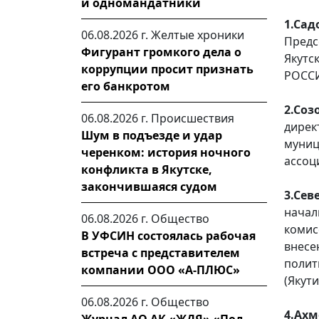
и одномандатники
1.Са
06.08.2026 г.
Желтые хроники
Предс
Фигурант громкого дела о
Якутс
коррупции просит признать
РОССИ
его банкротом
2.Со
06.08.2026 г.
Происшествия
дире
Шум в подъезде и удар
муни
черенком: история ночного
ассоц
конфликта в Якутске,
закончившаяся судом
3.Се
нача
06.08.2026 г.
Общество
комис
В УФСИН состоялась рабочая
внес
встреча с представителем
полит
компании ООО «А-ПЛЮС»
(Якути
06.08.2026 г.
Общество
4.Ах