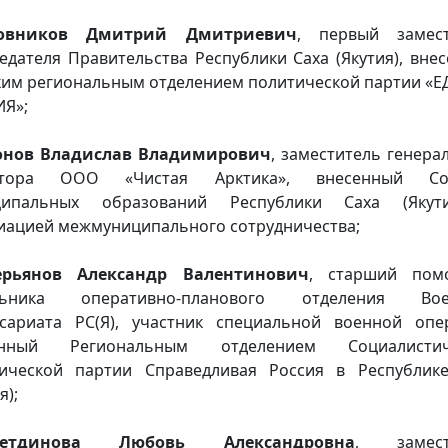
довников Дмитрий Дмитриевич
, первый замест
едателя Правительства Республики Саха (Якутия), вне
ким региональным отделением политической партии «
Я»;
зонов Владислав Владимирович
, заместитель генера
ктора ООО «Чистая Арктика», внесенный Со
ципальных образований Республики Саха (Якут
иацией межмуниципального сотрудничества;
верьянов Александр Валентинович
, старший пом
льника оперативно-планового отделения Вое
сариата РС(Я), участник специальной военной опе
енный Региональным отделением Социалистич
ической партии Справедливая Россия в Республик
я);
метдинова Любовь Александровна
, замест