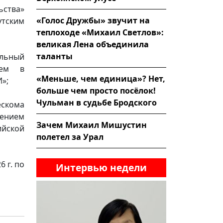
ьства»
«Голос Дружбы» звучит на
тским
теплоходе «Михаил Светлов»:
великая Лена объединила
таланты
льный
ием в
«Меньше, чем единица»? Нет,
»;
больше чем просто посёлок!
Чульман в судьбе Бродского
ескома
ением
Зачем Михаил Мишустин
йской
полетел за Урал
 г. по
Интервью недели