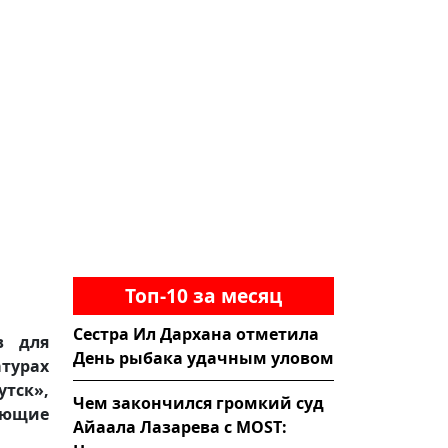
Топ-10 за месяц
Сестра Ил Дархана отметила
в для
День рыбака удачным уловом
атурах
тск»,
Чем закончился громкий суд
ющие
Айаала Лазарева с MOST: