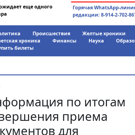
 ожидает еще одного
04.08.2026
Маринычев у П
Горячая WhatsApp-лини
ара
антикризисн
редакции: 8-914-2-702-86
олитика
Происшествия
Желтые хроники
ветская хроника
Финансы
Наука
Образо
упить билеты
я
формация по итогам
вершения приема
кументов для