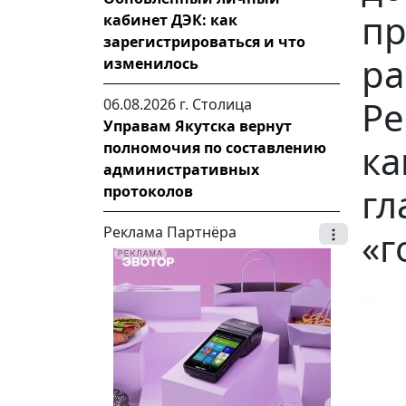
пр
кабинет ДЭК: как
зарегистрироваться и что
ра
изменилось
Ре
06.08.2026 г.
Столица
Управам Якутска вернут
ка
полномочия по составлению
административных
гл
протоколов
Реклама Партнёра
«г