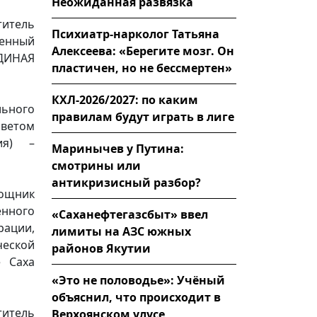
Неожиданная развязка
итель
Психиатр-нарколог Татьяна
сенный
Алексеева: «Берегите мозг. Он
ЕДИНАЯ
пластичен, но не бессмертен»
КХЛ-2026/2027: по каким
льного
правилам будут играть в лиге
ветом
ия) –
Маринычев у Путина:
смотрины или
антикризисный разбор?
ощник
нного
«Саханефтегазсбыт» ввел
рации,
лимиты на АЗС южных
еской
районов Якутии
е Саха
«Это не половодье»: Учёный
объяснил, что происходит в
итель
Верхоянском улусе