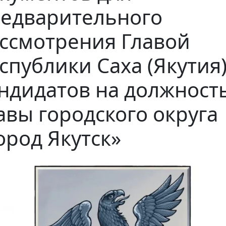
едварительного
ссмотрения Главой
спублики Саха (Якутия
ндидатов на должност
авы городского округа
ород Якутск»